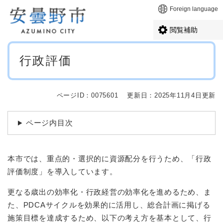
ペ
メニューを飛ばして本文へ
Foreign language
ー
ジ
閲覧補助
の
先
本
頭
行政評価
文
で
す
。
ページID：0075601
更新日：2025年11月4日更新
ページ内目次
本市では、重点的・選択的に資源配分を行うため、「行政
評価制度」を導入しています。
更なる歳出の効率化・行政経営の効率化を進めるため、ま
た、PDCAサイクルを効果的に活用し、総合計画に掲げる
施策目標を達成するため、以下の考え方を基本として、行