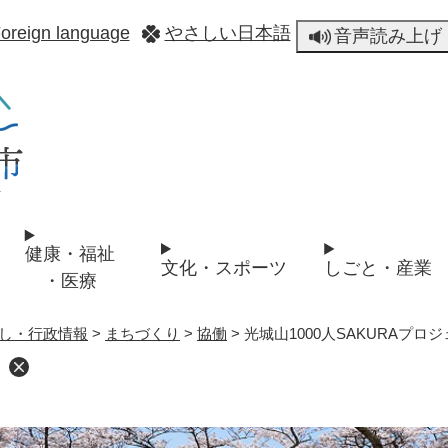
メニューを飛ばして本文へ
oreign language
やさしい日本語
音声読み上げ
健康・福祉
文化・スポーツ
しごと・産業
・医療
し・行政情報
>
まちづくり
>
協働
>
光城山1000人SAKURAプロ