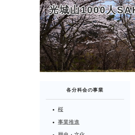
光城山1000人S
各分科会の事業
桜
事業推進
歴史・文化