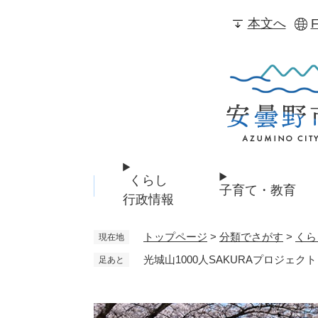
ペ
本文へ
F
ー
ジ
の
先
頭
で
す
。
くらし
子育て・教育
行政情報
トップページ
>
分類でさがす
>
くら
現在地
光城山1000人SAKURAプロジェクト
足あと