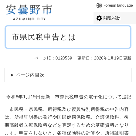
ペ
メニューを飛ばして本文へ
Foreign language
ー
ジ
閲覧補助
の
先
本
頭
市県民税申告とは
文
で
す
。
ページID：0120539
更新日：2026年1月19日更新
ページ内目次
令和8年1月19日更新
市県民税申告の電子化
について追記
市⺠税・県⺠税、所得税及び復興特別所得税の申告内容
は、所得証明書の発行や国民健康保険税、介護保険料、後
期高齢者医療保険料などを算定するための基礎資料となり
ます。申告をしないと、各種保険料の計算や、所得証明書