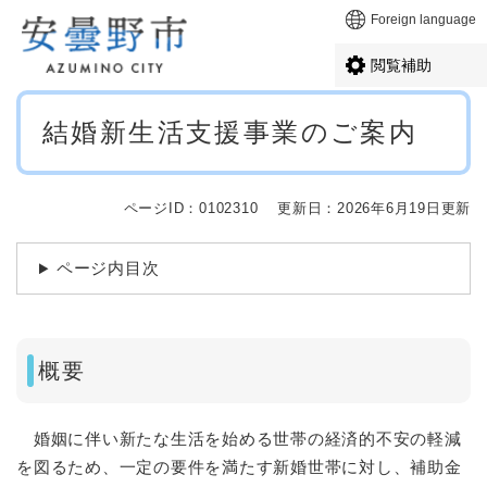
ペ
メニューを飛ばして本文へ
Foreign language
ー
ジ
閲覧補助
の
先
本
頭
結婚新生活支援事業のご案内
文
で
す
。
ページID：0102310
更新日：2026年6月19日更新
ページ内目次
概要
婚姻に伴い新たな生活を始める世帯の経済的不安の軽減
を図るため、一定の要件を満たす新婚世帯に対し、補助金