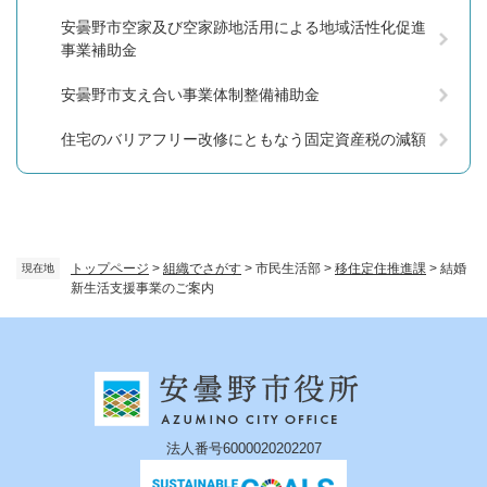
安曇野市空家及び空家跡地活用による地域活性化促進
事業補助金
安曇野市支え合い事業体制整備補助金
住宅のバリアフリー改修にともなう固定資産税の減額
トップページ
>
組織でさがす
>
市民生活部
>
移住定住推進課
>
結婚
現在地
新生活支援事業のご案内
法人番号6000020202207