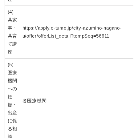
(4)
共家
事・
https://apply.e-tumo.jp/city-azumino-nagano-
共育
u/offer/offerList_detail?tempSeq=56611
て講
座
(5)
医療
機関
への
妊
各医療機関
娠・
出産
に係
る相
談