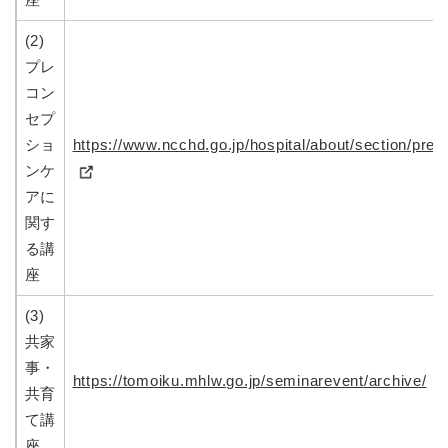
(2)
プレ
コン
セプ
ショ
https://www.ncchd.go.jp/hospital/about/section/prec
ンケ
アに
関す
る講
座
(3)
共家
事・
https://tomoiku.mhlw.go.jp/seminarevent/archive/
共育
て講
座