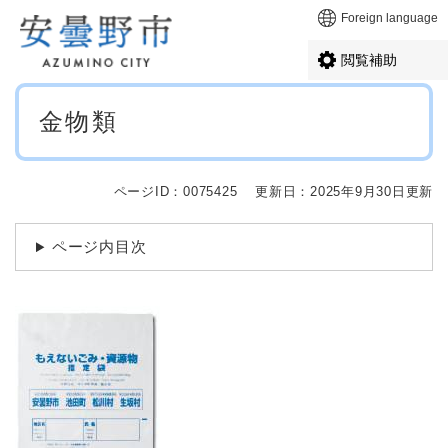
ペ
メニューを飛ばして本文へ
Foreign language
ー
ジ
閲覧補助
の
先
本
頭
金物類
文
で
す
。
ページID：0075425
更新日：2025年9月30日更新
ページ内目次