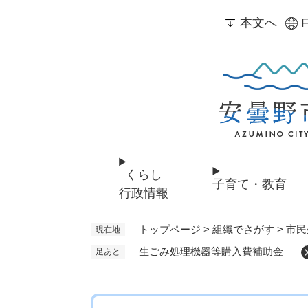
ペ
本文へ
F
ー
ジ
の
先
頭
で
す
。
くらし
子育て・教育
行政情報
トップページ
>
組織でさがす
>
市民
現在地
生ごみ処理機器等購入費補助金
足あと
本