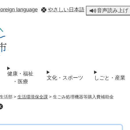
メニューを飛ばして本文へ
oreign language
やさしい日本語
音声読み上げ
健康・福祉
文化・スポーツ
しごと・産業
・医療
生活部
>
生活環境保全課
>
生ごみ処理機器等購入費補助金