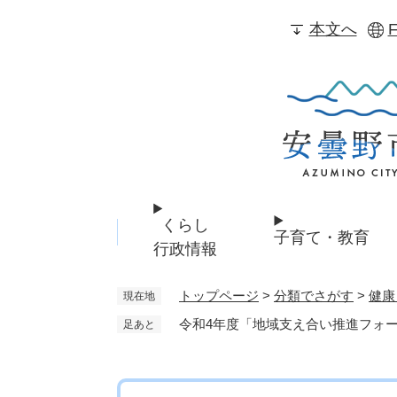
ペ
本文へ
F
ー
ジ
の
先
頭
で
す
。
くらし
子育て・教育
行政情報
トップページ
>
分類でさがす
>
健康
現在地
令和4年度「地域支え合い推進フォ
足あと
本