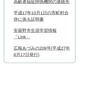
高齢者福祉関係機関の連絡先
平成17年10月1日の市町村合
併に係る証明書
安曇野市生涯学習情報
「Link」
広報あづみの209号(平成27年
6月17日発行)