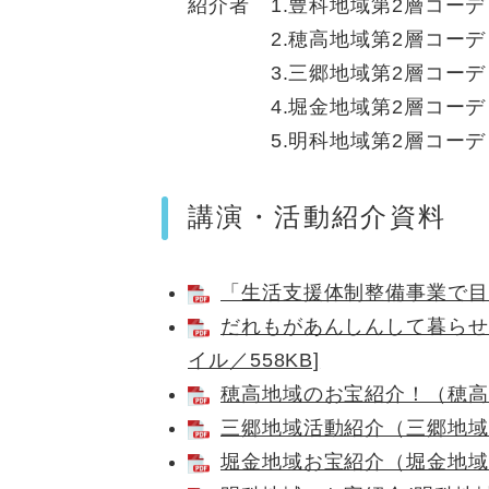
​紹介者 1.豊科地域第2層コ
​ 2.穂高地域第2層コーデ
3.三郷地域第2層コーディ
4.堀金地域第2層コーディ
​ 5.明科地域第2層コーデ
講演・活動紹介資料
「生活支援体制整備事業で目指す
だれもがあんしんして暮らせ
イル／558KB]
穂高地域のお宝紹介！（穂高地域
三郷地域活動紹介（三郷地域） 
堀金地域お宝紹介（堀金地域） 