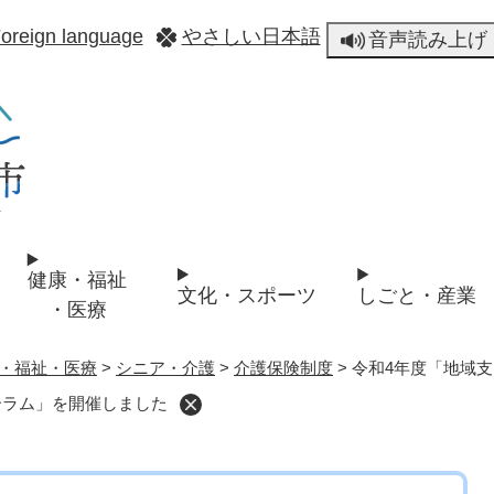
メニューを飛ばして本文へ
oreign language
やさしい日本語
音声読み上げ
健康・福祉
文化・スポーツ
しごと・産業
・医療
・福祉・医療
>
シニア・介護
>
介護保険制度
>
令和4年度「地域
ーラム」を開催しました