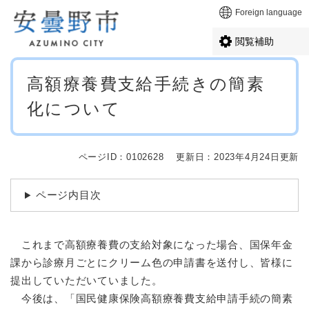
ペ
メニューを飛ばして本文へ
Foreign language
ー
ジ
閲覧補助
の
先
本
頭
高額療養費支給手続きの簡素
文
で
化について
す
。
ページID：0102628
更新日：2023年4月24日更新
ページ内目次
これまで高額療養費の支給対象になった場合、国保年金
課から診療月ごとにクリーム色の申請書を送付し、皆様に
提出していただいていました。
今後は、「国民健康保険高額療養費支給申請手続の簡素