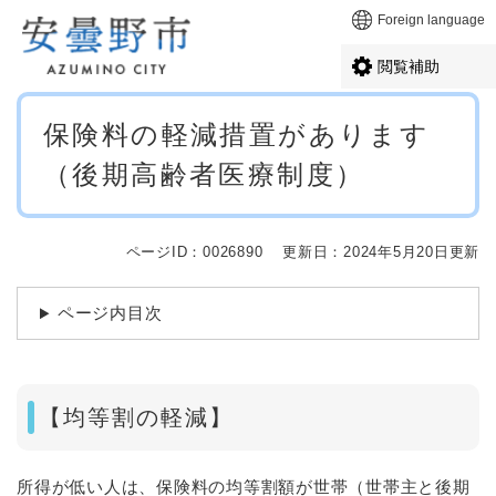
ペ
メニューを飛ばして本文へ
Foreign language
ー
ジ
閲覧補助
の
先
本
頭
保険料の軽減措置があります
文
で
（後期高齢者医療制度）
す
。
ページID：0026890
更新日：2024年5月20日更新
ページ内目次
【均等割の軽減】
所得が低い人は、保険料の均等割額が世帯（世帯主と後期