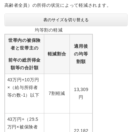
高齢者全員）の所得の状況によって軽減されます。
表のサイズを切り替える
均等割の軽減
世帯内の被保険
適用後
者と世帯主の
軽減割合
の均等
前年の総所得金
割額
額等の合計額
43万円+10万円
×（給与所得者
13,309
7割軽減
等の数-1）以下
円
43万円+（29.5
万円×被保険者
22,182