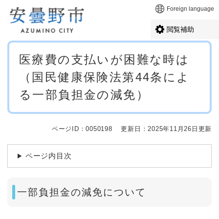
ペ
メニューを飛ばして本文へ
Foreign language
ー
ジ
閲覧補助
の
先
本
頭
医療費の支払いが困難な時は
文
で
（国民健康保険法第44条によ
す
。
る一部負担金の減免）
ページID：0050198
更新日：2025年11月26日更新
ページ内目次
一部負担金の減免について