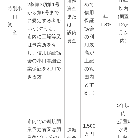
運転
10年
2条第3項第1号
めて
特別小
資金
以内
から第6号まで
信用
口
また
年
(据置
に規定する者を
保証
資
は
1.8%
12か
いう)のうち、
協会
金
設備
月以
市内に工場等又
の利
資金
内)
は事業所を有
用残
し、信用保証協
高が
会の小口零細企
上記
業保証を利用で
の範
きる方
囲内
とす
る。)
5年以
内
市内での新規開
(据置6
1,500
業予定者又は開
か月
運転
万円
業後5年未満の
以内)
資金