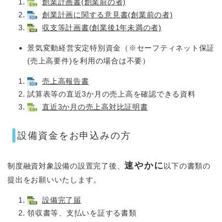
創業計画書(創業前の者)
創業計画に関する意見書(創業前の者)
収支等計画書(創業後1年未満の者)
景気変動経営安定特別資金（※セーフティネット保証
(売上高要件)を利用の場合は不要）
売上高報告書
試算表等の直近3か月の売上高を確認できる資料​
直近3か月の売上高対比証明書
設備資金をお申込みの方
速やかに
制度融資対象設備の設置完了後、
以下の書類の
提出をお願いいたします。
設備完了届
領収書等、支払いを証する書類