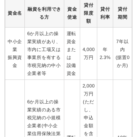
貸付
融資を利用でき
資金
貸付
貸付
資金名
限度
る方
使途
利率
期間
額
6か月以上の操
運転
中小企
業実績があり、
資金
7年以
業
市内に工場又は
また
4,000
年
内
振興資
事業所を有する
は
万円
2.3%
(据置0
金
市税完納の中小
設備
か月)
企業者等
資金
2,000
万円
6か月以上の操
(ただ
業実績のある市
し、
税完納の小規模
申込
企業者(中小企
金額
業信用保険法第
を含