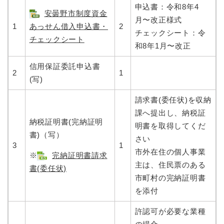
申込書：令和8年4
安曇野市制度資金
月〜改正様式
1
あっせん借入申込書・
2
チェックシート：令
チェックシート
和8年1月〜改正
信用保証委託申込書
2
1
(写)​
請求書(委任状)を収納
課へ提出し、納税証
納税証明書(完納証明
明書を取得してくだ
書)（写）
さい
3
1
市外在住の個人事業
※
完納証明書請求
主は、住民票のある
書(委任状)
市町村の完納証明書
を添付
許認可が必要な業種