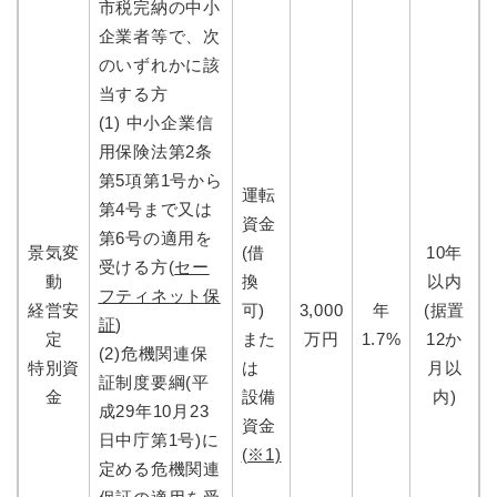
市税完納の中小
企業者等で、次
のいずれかに該
当する方
(1) 中小企業信
用保険法第2条
第5項第1号から
運転
第4号まで又は
資金
第6号の適用を
景気変
(借
10年
受ける方(
セー
動
換
以内
フティネット保
経営安
可)
3,000
年
(据置
証
)
定
また
万円
1.7%
12か
(2)危機関連保
特別資
は
月以
証制度要綱(平
金
設備
内)
成29年10月23
資金
日中庁第1号)に
(※1)
定める危機関連