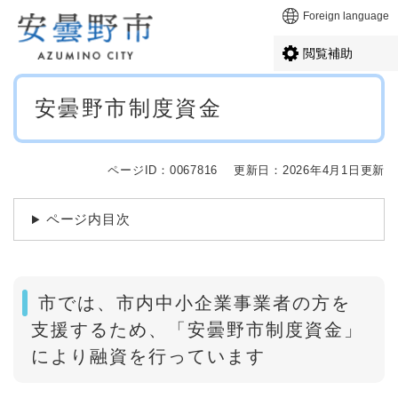
ペ
メニューを飛ばして本文へ
Foreign language
ー
ジ
閲覧補助
の
先
本
頭
安曇野市制度資金
文
で
す
。
ページID：0067816
更新日：2026年4月1日更新
ページ内目次
市では、市内中小企業事業者の方を
支援するため、「安曇野市制度資金」
により融資を行っています