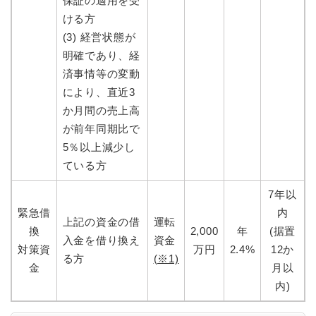
保証の適用を受
ける方
(3) 経営状態が
明確であり、経
済事情等の変動
により、直近3
か月間の売上高
が前年同期比で
5％以上減少し
ている方
7年以
緊急借
内
上記の資金の借
運転
換
2,000
年
(据置
入金を借り換え
資金
対策資
万円
2.4%
12か
る方
(※1)
金
月以
内)