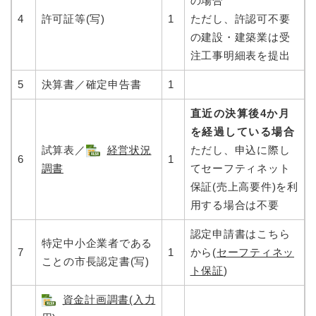
の場合
4
許可証等(写)
1
ただし、許認可不要
の建設・建築業は受
注工事明細表を提出
5
決算書／確定申告書
1
直近の決算後4か月
を経過している場合
試算表／
経営状況
ただし、申込に際し
6
1
調書
てセーフティネット
保証(売上高要件)を利
用する場合は不要
認定申請書はこちら
特定中小企業者である
7
1
から(
セーフティネッ
ことの市長認定書(写)
ト保証
)
資金計画調書(入力