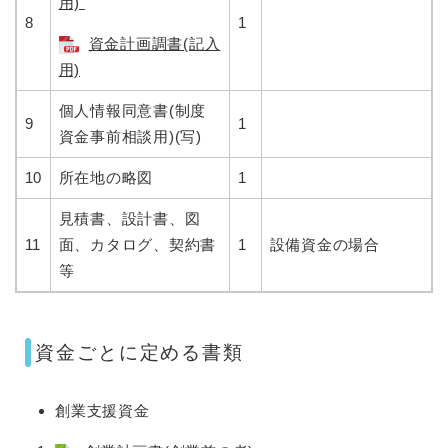
用)
8
1
資金計画調書(記入
用)
個人情報同意書(制度
9
1
資金事前相談用)(写)
10
所在地の略図
1
見積書、設計書、図
11
面、カタログ、契約書
1
設備資金の場合
等
資金ごとに定める書類
創業支援資金