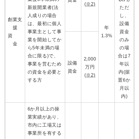
(※2)
新規開業者(法
ただ
人成りの場合
し、
創業支
は、最初に個人
設備
援
年
事業主として事
資金
資
1.3%
業を開始してか
のみ
金
ら5年未満の場
の場
合に限る)で、
合は7
2,000
設備
事業を営むため
年以
万円
資金
の資金を必要と
内(据
(※2)
する方
置6か
月以
内)
6か月以上の操
業実績があり、
市内に工場又は
事業所を有する