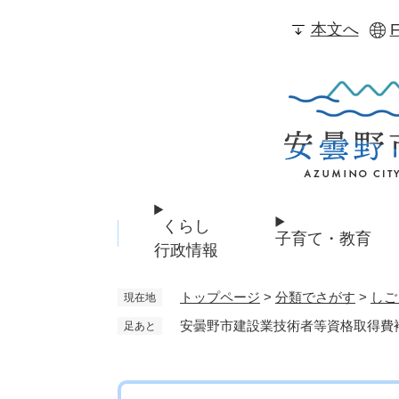
ペ
本文へ
F
ー
ジ
の
先
頭
で
す
。
くらし
子育て・教育
行政情報
トップページ
>
分類でさがす
>
しご
現在地
安曇野市建設業技術者等資格取得費
足あと
本