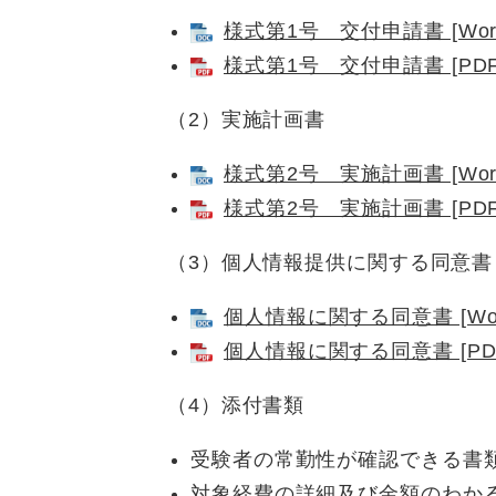
様式第1号 交付申請書 [Wor
様式第1号 交付申請書 [PDF
（2）実施計画書
様式第2号 実施計画書 [Wor
様式第2号 実施計画書 [PDF
（3）個人情報提供に関する同意書
個人情報に関する同意書 [Wor
個人情報に関する同意書 [PD
（4）添付書類
受験者の常勤性が確認できる書
対象経費の詳細及び金額のわか