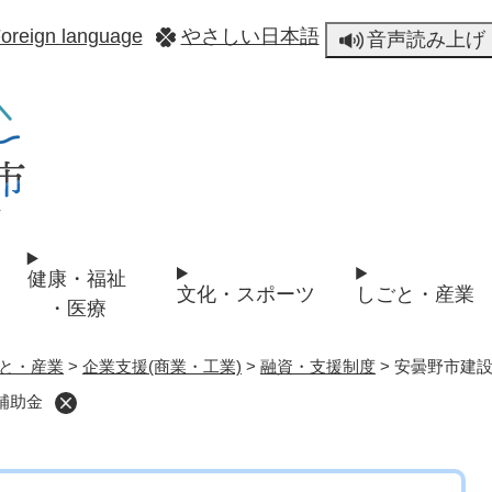
メニューを飛ばして本文へ
oreign language
やさしい日本語
音声読み上げ
健康・福祉
文化・スポーツ
しごと・産業
・医療
と・産業
>
企業支援(商業・工業)
>
融資・支援制度
>
安曇野市建
補助金