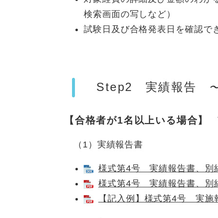
検索画面の写しなど）
試験日及び合格発表日を確認で
Step2 実績報
告
【合格者が1名以上いる場合】
（1）実績報告書
様式第4号 実績報告書、別紙 
様式第4号 実績報告書、別紙 
【記入例】様式第4号 実施報告