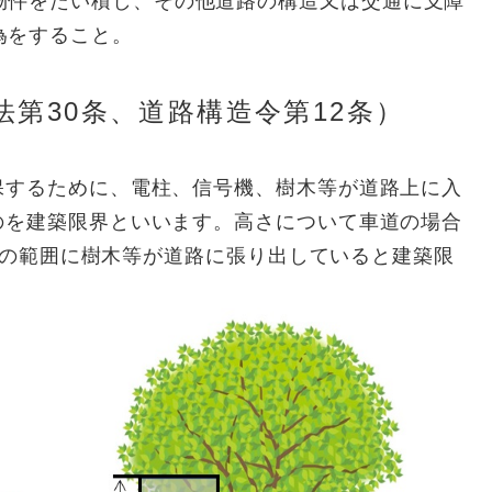
物件をたい積し、その他道路の構造又は交通に支障
為をすること。
第30条、道路構造令第12条）
するために、電柱、信号機、樹木等が道路上に入
のを建築限界といいます。高さについて車道の場合
m」の範囲に樹木等が道路に張り出していると建築限