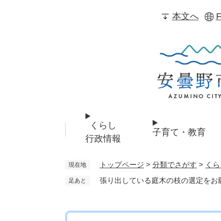
ペ
本文へ
F
ー
ジ
の
先
頭
で
す
。
くらし
子育て・教育
行政情報
トップページ
>
分類でさがす
>
くら
現在地
張り出している庭木の枝の選定をお
足あと
本