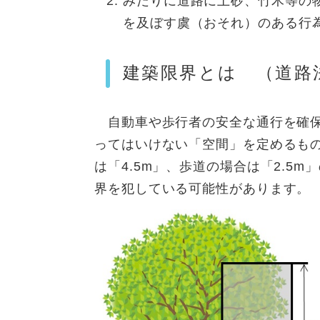
みだりに道路に土砂、竹木等の
を及ぼす虞（おそれ）のある行
建築限界とは （道路法
自動車や歩行者の安全な通行を確保
ってはいけない「空間」を定めるも
は「4.5m」、歩道の場合は「2.5
界を犯している可能性があります。