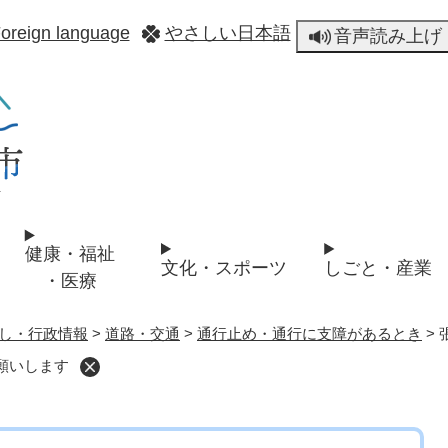
メニューを飛ばして本文へ
oreign language
やさしい日本語
音声読み上げ
健康・福祉
文化・スポーツ
しごと・産業
・医療
し・行政情報
>
道路・交通
>
通行止め・通行に支障があるとき
>
願いします