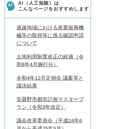
AI（人工知能）は
こんなページをおすすめします
過疎地域における産業振興機
械等の取得等に係る確認申請
について
土地利用制度改正の経過（令
和8年4月施行分）
令和4年12月定例会 議案等と
議決結果
安曇野市都市計画マスタープ
ラン（令和3年改定）
議会改革委員会（平成24年6
月から平成25年5月）