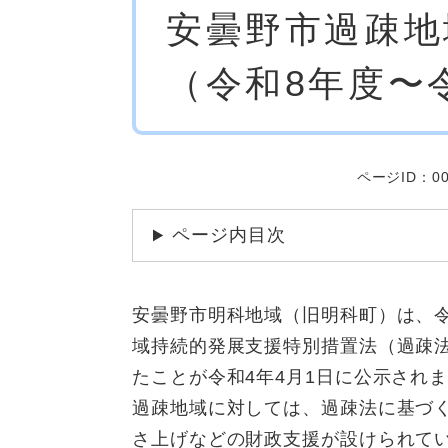
安曇野市過疎地
文
（令和8年度〜
ページID：00
ページ内目次
安曇野市明科地域（旧明科町）は、
域持続的発展支援特別措置法（過疎
たことが令和4年4月1日に公示され
過疎地域に対しては、過疎法に基づ
さ上げなどの財政支援が設けられて