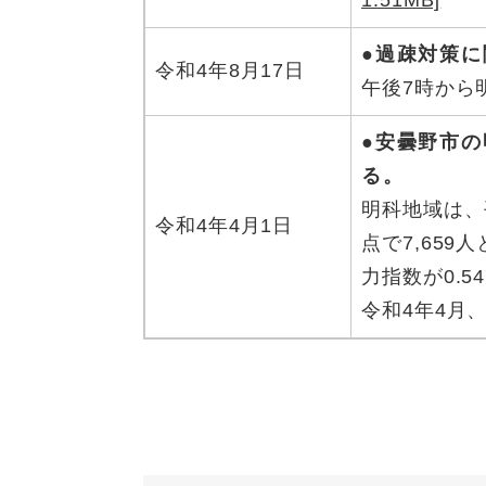
1.51MB]
●過疎対策
令和4年8月17日
午後7時から
●安曇野市
る。
明科地域は、
令和4年4月1日
点で7,659
力指数が0.5
令和4年4月