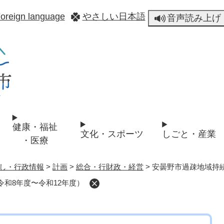
メニューを飛ばして本文へ
oreign language
やさしい日本語
音声読み上げ
健康・福祉
文化・スポーツ
しごと・産業
・医療
し・行政情報
>
計画
>
総合・行財政・経営
>
安曇野市過疎地域持続
和8年度〜令和12年度）