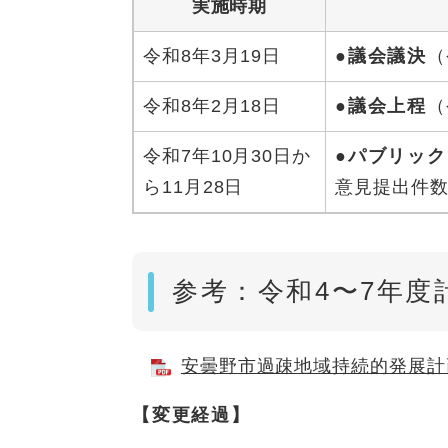
実施時期
令和8年3月19日
●議会議決
（
令和8年2月18日
●議会上程
（
令和7年10月30日か
●パブリッ
ら11月28日
意見提出件数
参考：令和4〜7年度
安曇野市過疎地域持続的発展計画（
【変更経過】