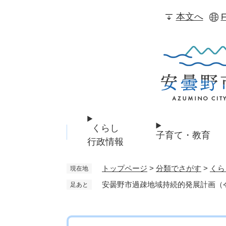
ペ
本文へ
F
ー
ジ
の
先
頭
で
す
。
くらし
子育て・教育
行政情報
トップページ
>
分類でさがす
>
くら
現在地
安曇野市過疎地域持続的発展計画（令
足あと
本