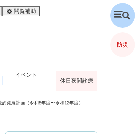
閲覧補助
検
索
防災
イベント
休日夜間診療
的発展計画（令和8年度〜令和12年度）