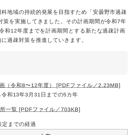
明科地域の持続的発展を目指すため「安曇野市過疎
対策を実施してきました。その計画期間が令和7年
令和12年度までを計画期間とする新たな過疎計画
的に過疎対策を推進していきます。
令和8〜12年度） [PDFファイル／2.23MB]
ら令和13年3月31日までの5カ年
覧 [PDFファイル／703KB]
策定までの経過