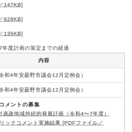
147KB]
628KB]
135KB]
7年度計画の策定までの経過
内容
令和4年安曇野市議会12月定例会）
令和4年安曇野市議会12月定例会）
クコメントの募集
市過疎地域持続的発展計画（令和4〜7年度）
リックコメント実施結果 [PDFファイル／