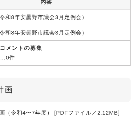
内容
令和8年安曇野市議会3月定例会）
令和8年安曇野市議会3月定例会）
クコメントの募集
…0件
計画
令和4〜7年度） [PDFファイル／2.12MB]