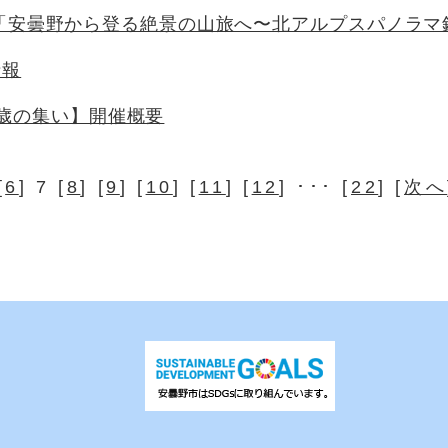
Live「安曇野から登る絶景の山旅へ〜北アルプスパノラ
情報
歳の集い】開催概要
[
6
] 7 [
8
] [
9
] [
10
] [
11
] [
12
] ･･･ [
22
] [
次へ