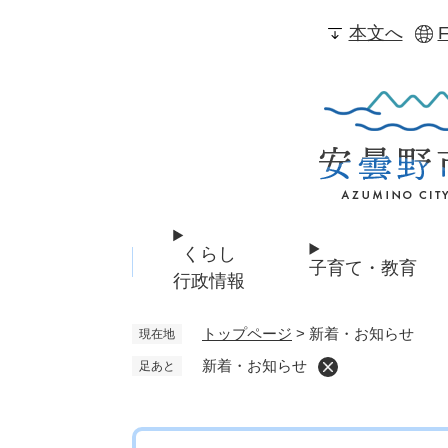
ペ
本文へ
F
ー
ジ
の
先
頭
で
す
。
くらし
子育て・教育
行政情報
トップページ
>
新着・お知らせ
現在地
新着・お知らせ
足あと
本