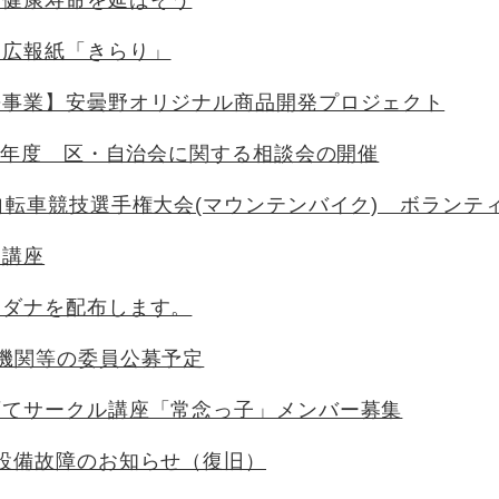
で健康寿命を延ばそう
り広報紙「きらり」
携事業】安曇野オリジナル商品開発プロジェクト
6）年度 区・自治会に関する相談会の開催
自転車競技選手権大会(マウンテンバイク) ボランテ
り講座
ンダナを配布します。
機関等の委員公募予定
育てサークル講座「常念っ子」メンバー募集
設備故障のお知らせ（復旧）