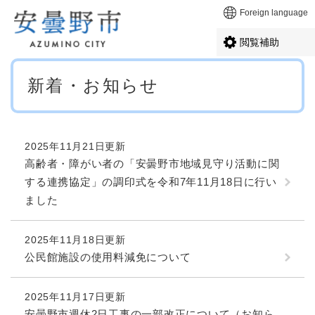
ペ
メニューを飛ばして本文へ
Foreign language
ー
ジ
閲覧補助
の
先
本
頭
新着・お知らせ
文
で
す
。
2025年11月21日更新
高齢者・障がい者の「安曇野市地域見守り活動に関
する連携協定」の調印式を令和7年11月18日に行い
ました
2025年11月18日更新
公民館施設の使用料減免について
2025年11月17日更新
安曇野市週休2日工事の一部改正について（お知ら