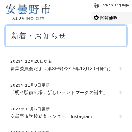
ペ
メニューを飛ばして本文へ
Foreign language
ー
ジ
閲覧補助
の
先
本
頭
新着・お知らせ
文
で
す
。
2023年12月20日更新
農業委員会だより第36号(令和5年12月20日発行)
2023年11月9日更新
「明科駅前広場：新しいランドマークの誕生」
2023年11月6日更新
安曇野市学校給食センター Instagram