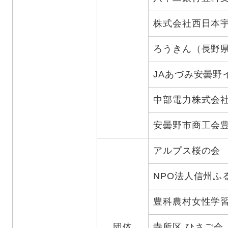
株式会社西日本宇
ろうきん（長野
JAあづみ安曇野
中部電力株式会社
安曇野市商工会
アルプス桜の会
NPO法人信州ふ
豊科農村女性学
団体
寺所区 ひさご会