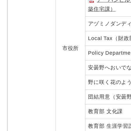
アーバンビル
築住宅課）
アヅミノダンディ
Local Tax（
市役所
Policy Depar
安曇野へおいで
野に咲く花のよ
団結用意（安曇
教育部 文化課
教育部 生涯学習