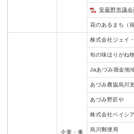
安曇野市議会
花のあるまち（
株式会社ジェイ
旬の味ほりがね
Jaあづみ堀金地
あづみ農協烏川
あづみ野匠や
株式会社ベイシ
烏川郵便局
企業・事