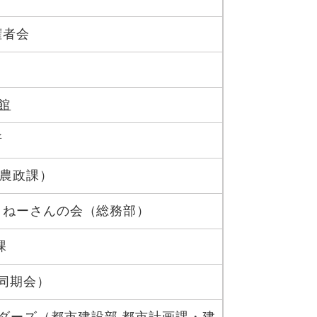
権者会
館
所
部 農政課）
・ねーさんの会（総務部）
課
 同期会）