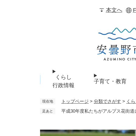
ペ
本文へ
F
ー
ジ
の
先
頭
で
す
。
くらし
子育て・教育
行政情報
トップページ
>
分類でさがす
>
くら
現在地
平成30年度私たちがアルプス花街道
足あと