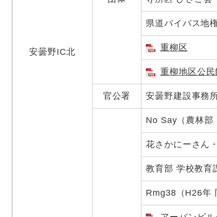
県道バイパス地
重柳区
安曇野IC北
重柳地区公民
官公署
安曇野建設事務
No Say（農林
花さかにーさん
教育部 学校教育
Rmg38（H26年