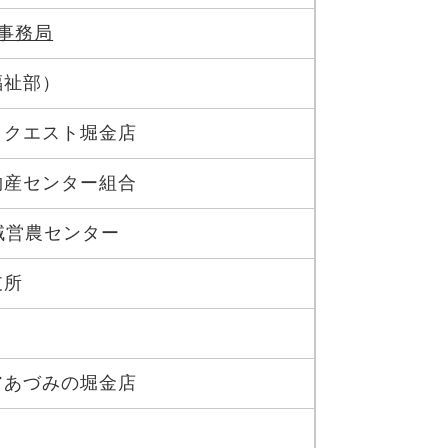
事務局
福祉部）
・クエスト堀金店
物産センター組合
域営農センター
支所
アあづみの堀金店