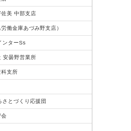
佐美 中部支店
県労働金庫あづみ野支店）
インターSs
 安曇野営業所
豊科支所
るさとづくり応援団
習会