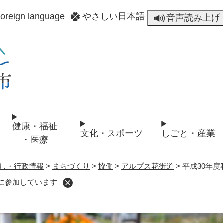
メニューを飛ばして本文へ
oreign language
やさしい日本語
音声読み上げ
健康・福祉
文化・スポーツ
しごと・産業
・医療
し・行政情報
>
まちづくり
>
協働
>
アルプス花街道
>
平成30年
に参加しています