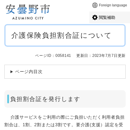
ペ
メニューを飛ばして本文へ
Foreign language
ー
ジ
閲覧補助
の
先
本
頭
介護保険負担割合証について
文
で
す
。
ページID：0058141
更新日：2023年7月7日更新
ページ内目次
負担割合証を発行します
介護サービスをご利用の際にご負担いただく利用者負担
割合は、1割、2割または3割です。要介護(支援）認定を受