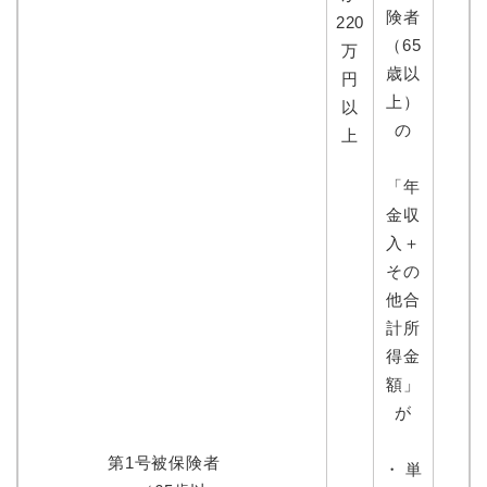
険者
220
（65
万
歳以
円
上）
以
の
上
「年
金収
入＋
その
他合
計所
得金
額」
が
第1号被保険者
・ 単