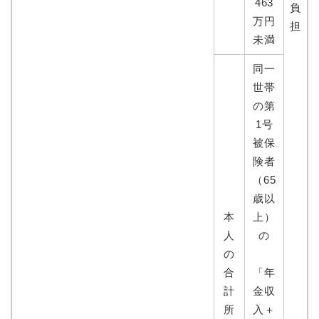
463
負
万円
担
未満
同一
世帯
の第
1号
被保
険者
（65
歳以
本
上）
人
の
の
合
「年
計
金収
所
入＋