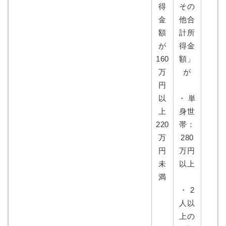
得
その
金
他合
額
計所
が
得金
160
額」
万
が
円
以
・ 単
上
身世
220
帯：
万
280
円
万円
未
以上
満
・ 2
人以
上の