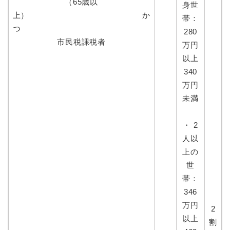
（65歳以
身世
上） か
帯：
つ
280
市民税課税者
万円
以上
340
万円
未満
・ 2
人以
上の
世
帯：
346
万円
2
以上
割