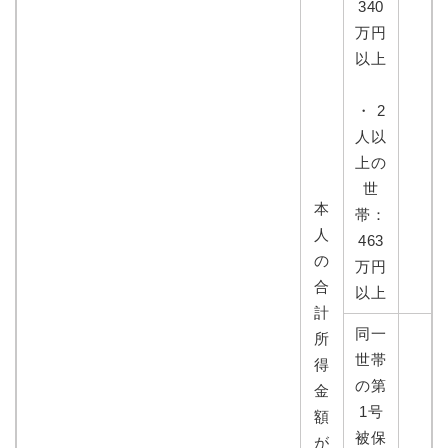
340
万円
以上
・ 2
人以
上の
世
本
帯：
人
463
の
万円
合
以上
計
同一
所
世帯
得
の第
金
1号
額
被保
が