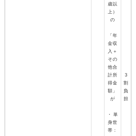
歳以
上）
の
「年
金収
入＋
その
他合
計所
3
得金
割
額」
負
が
担
・ 単
身世
帯：