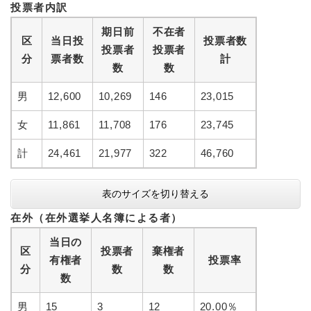
投票者内訳
期日前
不在者
区
当日投
投票者数
投票者
投票者
分
票者数
計
数
数
男
12,600
10,269
146
23,015
女
11,861
11,708
176
23,745
計
24,461
21,977
322
46,760
表のサイズを切り替える
在外（在外選挙人名簿による者）
当日の
区
投票者
棄権者
有権者
投票率
分
数
数
数
男
15
3
12
20.00％