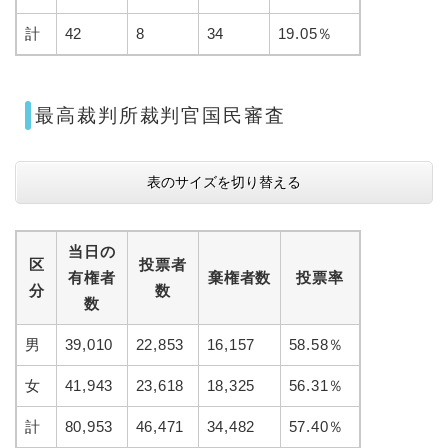
計
42
8
34
19.05％
最高裁判所裁判官国民審査
表のサイズを切り替える
当日の
区
投票者
有権者
棄権者数
投票率
分
数
数
男
39,010
22,853
16,157
58.58％
女
41,943
23,618
18,325
56.31％
計
80,953
46,471
34,482
57.40％