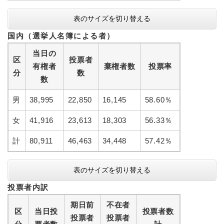
表のサイズを切り替える
国内（選挙人名簿による者）
当日の
区
投票者
有権者
棄権者数
投票率
分
数
数
男
38,995
22,850
16,145
58.60％
女
41,916
23,613
18,303
56.33％
計
80,911
46,463
34,448
57.42％
表のサイズを切り替える
投票者内訳
期日前
不在者
区
当日投
投票者数
投票者
投票者