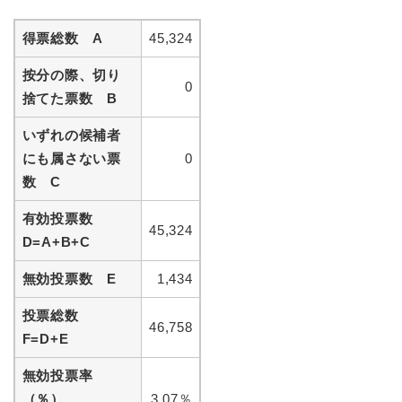
得票総数 A
45,324
按分の際、切り
0
捨てた票数 B
いずれの候補者
にも属さない票
0
数 C
有効投票数
45,324
D=A+B+C
無効投票数 E
1,434
投票総数
46,758
F=D+E
無効投票率
（％）
3.07％