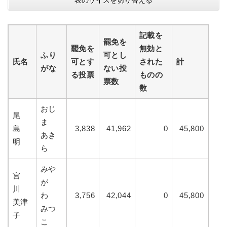
表のサイズを切り替える
記載を
罷免を
罷免を
無効と
ふり
可とし
氏名
可とす
された
計
がな
ない投
る投票
ものの
票数
数
おじ
尾
ま
島
3,838
41,962
0
45,800
あき
明
ら
みや
宮
が
川
わ
3,756
42,044
0
45,800
美津
みつ
子
こ