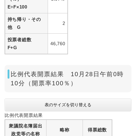
E÷F×100
持ち帰り・その
2
他 G
投票者総数
46,760
F+G
比例代表開票結果 10月28日午前0時
10分（開票率100％）
表のサイズを切り替える
比例代表開票結果
衆議院名簿届出
略称
得票総数
政党等の名称