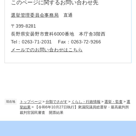
このページに関するお問い合わせ先
選挙管理委員会事務局
直通
〒399-8281
長野県安曇野市豊科6000番地 本庁舎3階西
Tel：0263-71-2031
Fax：0263-72-9266
メールでのお問い合わせはこちら
トップページ
>
分類でさがす
>
くらし・行政情報
>
選挙・監査
>
選
現在地
挙結果
>
【令和6年10月27日執行】衆議院議員総選挙・最高裁判所
裁判官国民審査 開票結果