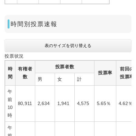
時間別投票速報
表のサイズを切り替える
投票状況
投票者数
時
有権者
前回の
投票率
間
数
投票率
男
女
計
午
前
80,911
2,634
1,941
4,575
5.65％
4.62％
10
時
午
前