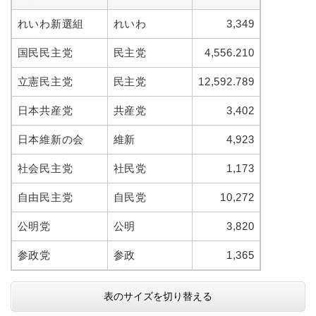
れいわ新選組
れいわ
3,349
国民民主党
民主党
4,556.210
立憲民主党
民主党
12,592.789
日本共産党
共産党
3,402
日本維新の会
維新
4,923
社会民主党
社民党
1,173
自由民主党
自民党
10,272
公明党
公明
3,820
参政党
参政
1,365
表のサイズを切り替える