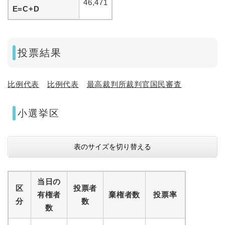
46,471
E=C+D
投票結果
比例代表
比例代表
最高裁判所裁判官国民審査
小選挙区
表のサイズを切り替える
当日の
区
投票者
有権者
棄権者数
投票率
分
数
数