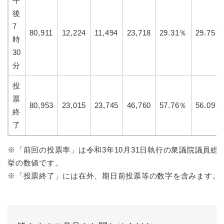
午
後
7
80,911
12,224
11,494
23,718
29.31％
29.75％
時
30
分
投
票
80,953
23,015
23,745
46,760
57.76％
56.09％
終
了
※「前回の投票率」は令和3年10月31日執行の衆議院議員総
挙の数値です。
※「投票終了」には在外、期日前投票等の数字を含みます。