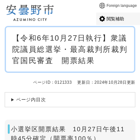
ペ
メニューを飛ばして本文へ
Foreign language
ー
ジ
閲覧補助
の
先
本
頭
【令和6年10月27日執行】衆議
文
で
院議員総選挙・最高裁判所裁判
す
。
官国民審査 開票結果
ページID：0121333
更新日：2024年10月28日更新
ページ内目次
小選挙区開票結果 10月27日午後11
時45分確定（開票率100％）