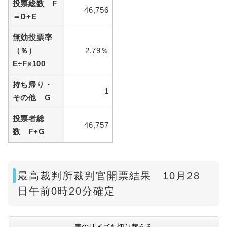
投票総数 F
46,756
＝D+E
無効投票率
（％）
2.79％
E÷F×100
持ち帰り・
1
その他 G
投票者総
46,757
数 F+G
最高裁判所裁判官開票結果 10月28
日午前0時20分確定