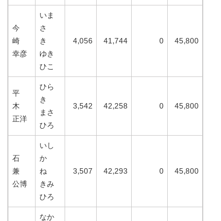
いま
今
さ
崎
き
4,056
41,744
0
45,800
幸彦
ゆき
ひこ
ひら
平
き
木
3,542
42,258
0
45,800
まさ
正洋
ひろ
いし
石
か
兼
ね
3,507
42,293
0
45,800
公博
きみ
ひろ
なか