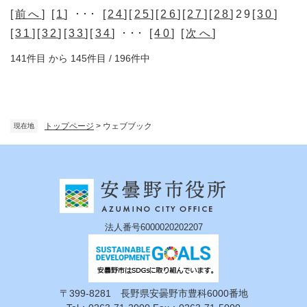
[
前へ
] [
1
] ･･･ [
24
][
25
][
26
][
27
][
28
]29[
30
]
[
31
][
32
][
33
][
34
] ･･･ [
40
] [
次へ
]
141件目 から 145件目 / 196件中
トップページ
>
ウェブブック
現在地
法人番号6000020202207
〒399-8281 長野県安曇野市豊科6000番地