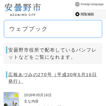
ペ
メニューを飛ばして本文へ
Foreign language
ー
ジ
閲覧補助
の
先
本
頭
ウェブブック
文
で
す
。
安曇野市役所で配布しているパンフレ
ットなどをご覧になれます。
広報あづみの270号（平成30年5月16日
発行）
2018年05月16日
主な内容