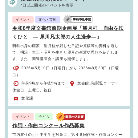
7日以上開催のイベントを表示
イベント
文化・芸術
令和8年度文書館前期企画展「望月桂 自由を扶
くひと ― 犀川凡太郎の人生漫歩―」
明科出身の画家 望月桂が残した日記や原稿等の資料を通し
て、明治・大正・昭和を生きた望月の生涯や思想を紹介しま
す。また、関連講演会・講座も開催します。
2026年5月10日（日曜日）から 2026年8月30日（日曜
日）
午前9時から午後5時まで
文書館1階閲覧コーナー
休館日：土曜日、祝日
文化課
イベント
子ども
作詞・作曲コンクール作品募集
市内在住の小・中学生を対象に、第４６回作詞・作曲コンクー