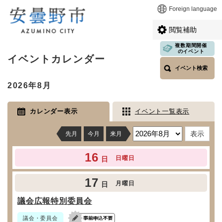
ペ
メニューを飛ばして本文へ
Foreign language
ー
ジ
閲覧補助
の
先
複数期間開催
本
のイベント
頭
イベントカレンダー
文
で
イベント検索
す
2026年8月
。
カレンダー表示
イベント一覧表示
先月
今月
来月
16
日曜日
日
17
月曜日
日
議会広報特別委員会
議会・委員会