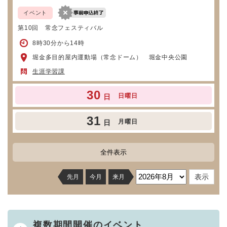
イベント
第10回 常念フェスティバル
8時30分から14時
堀金多目的屋内運動場（常念ドーム） 堀金中央公園
生涯学習課
30
日曜日
日
31
月曜日
日
全件表示
先月
今月
来月
複数期間開催のイベント