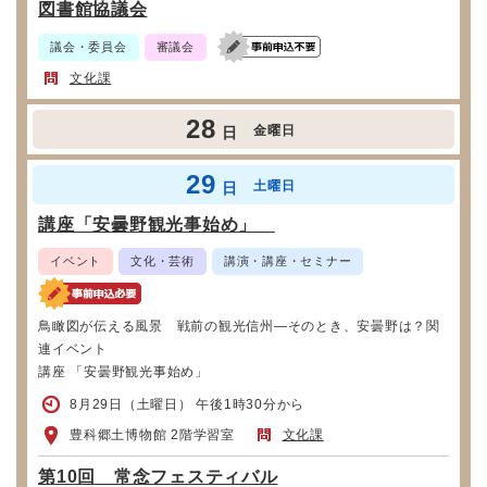
図書館協議会
議会・委員会
審議会
文化課
28
金曜日
日
29
土曜日
日
講座「安曇野観光事始め」
イベント
文化・芸術
講演・講座・セミナー
鳥瞰図が伝える風景 戦前の観光信州―そのとき、安曇野は？関
連イベント
講座 「安曇野観光事始め」
8月29日（土曜日） 午後1時30分から
豊科郷土博物館 2階学習室
文化課
第10回 常念フェスティバル