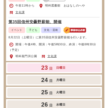
午前11時から
明科図書館 おはなしのへや
文化課
第35回信州安曇野薪能、開催
イベント
子ども
文化・芸術
8月22日（土曜日）に第35回信州安曇野薪能を行います。
開場：午後4時、開演：午後5時30分、終演：午後8時30分
（予定）
明科龍門渕公園
文化課
23
日曜日
日
24
月曜日
日
25
火曜日
日
26
水曜日
日