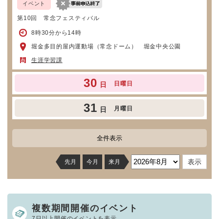
イベント
第10回 常念フェスティバル
8時30分から14時
堀金多目的屋内運動場（常念ドーム） 堀金中央公園
生涯学習課
30
日曜日
日
31
月曜日
日
全件表示
先月
今月
来月
複数期間開催のイベント
7日以上開催のイベントを表示