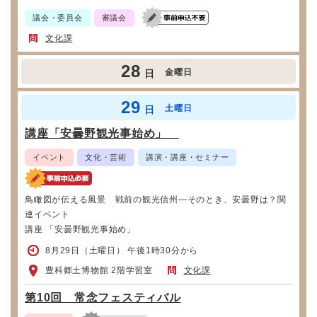
議会・委員会
審議会
文化課
28
金曜日
日
29
土曜日
日
講座「安曇野観光事始め」
イベント
文化・芸術
講演・講座・セミナー
鳥瞰図が伝える風景 戦前の観光信州―そのとき、安曇野は？関
連イベント
講座 「安曇野観光事始め」
8月29日（土曜日） 午後1時30分から
豊科郷土博物館 2階学習室
文化課
第10回 常念フェスティバル