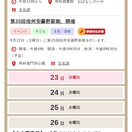
午前11時から
明科図書館 おはなしのへや
文化課
第35回信州安曇野薪能、開催
イベント
子ども
文化・芸術
8月22日（土曜日）に第35回信州安曇野薪能を行います。
開場：午後4時、開演：午後5時30分、終演：午後8時30分
（予定）
明科龍門渕公園
文化課
23
日曜日
日
24
月曜日
日
25
火曜日
日
26
水曜日
日