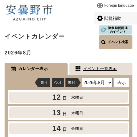
ペ
メニューを飛ばして本文へ
Foreign language
ー
ジ
閲覧補助
の
先
複数期間開催
本
のイベント
頭
イベントカレンダー
文
で
イベント検索
す
2026年8月
。
カレンダー表示
イベント一覧表示
先月
今月
来月
12
水曜日
日
13
木曜日
日
14
金曜日
日