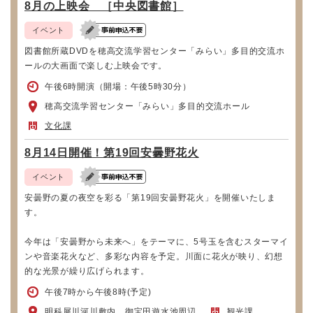
8月の上映会 ［中央図書館］
イベント
図書館所蔵DVDを穂高交流学習センター「みらい」多目的交流ホ
ールの大画面で楽しむ上映会です。
午後6時開演（開場：午後5時30分）
穂高交流学習センター「みらい」多目的交流ホール
文化課
8月14日開催！第19回安曇野花火
イベント
安曇野の夏の夜空を彩る「第19回安曇野花火」を開催いたしま
す。
今年は「安曇野から未来へ」をテーマに、5号玉を含むスターマイ
ンや音楽花火など、多彩な内容を予定。川面に花火が映り、幻想
的な光景が繰り広げられます。
午後7時から午後8時(予定)
明科犀川河川敷内 御宝田遊水池周辺
観光課