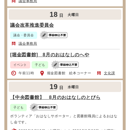
議会事務局
18
火曜日
日
議会改革推進委員会
議会・委員会
議会事務局
[堀金図書館] 8月のおはなしのへや
イベント
子ども
午前11時
堀金図書館 絵本コーナー
文化課
19
水曜日
日
【中央図書館】 8月のおはなしのとびら
子ども
ボランティア「おはなしサポーター」と図書館職員によるおはな
し会です。