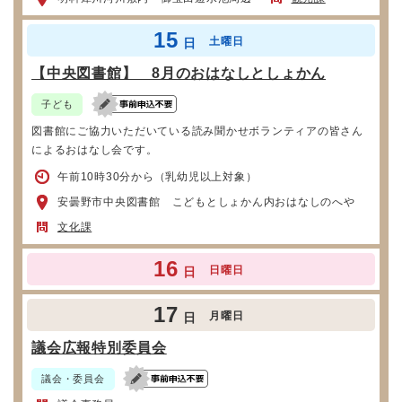
15
土曜日
日
【中央図書館】 8月のおはなしとしょかん
子ども
図書館にご協力いただいている読み聞かせボランティアの皆さん
によるおはなし会です。
午前10時30分から（乳幼児以上対象）
安曇野市中央図書館 こどもとしょかん内おはなしのへや
文化課
16
日曜日
日
17
月曜日
日
議会広報特別委員会
議会・委員会