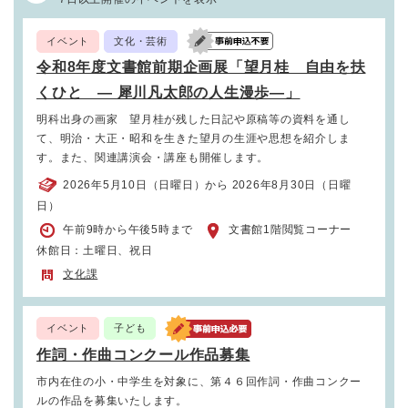
イベント
文化・芸術
令和8年度文書館前期企画展「望月桂 自由を扶
くひと ― 犀川凡太郎の人生漫歩―」
明科出身の画家 望月桂が残した日記や原稿等の資料を通し
て、明治・大正・昭和を生きた望月の生涯や思想を紹介しま
す。また、関連講演会・講座も開催します。
2026年5月10日（日曜日）から 2026年8月30日（日曜
日）
午前9時から午後5時まで
文書館1階閲覧コーナー
休館日：土曜日、祝日
文化課
イベント
子ども
作詞・作曲コンクール作品募集
市内在住の小・中学生を対象に、第４６回作詞・作曲コンクー
ルの作品を募集いたします。