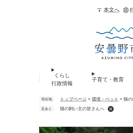
ペ
本文へ
F
ー
ジ
の
先
頭
で
す
。
くらし
子育て・教育
行政情報
トップページ
>
環境・ペット
>
猫の
現在地
猫の飼い主の皆さんへ
足あと