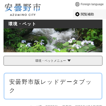
ペ
メニューを飛ばして本文へ
Foreign language
ー
ジ
閲覧補助
の
先
環境・ペット
頭
で
す
。
環境・ペットメニュー
本
安曇野市版レッドデータブッ
文
ク