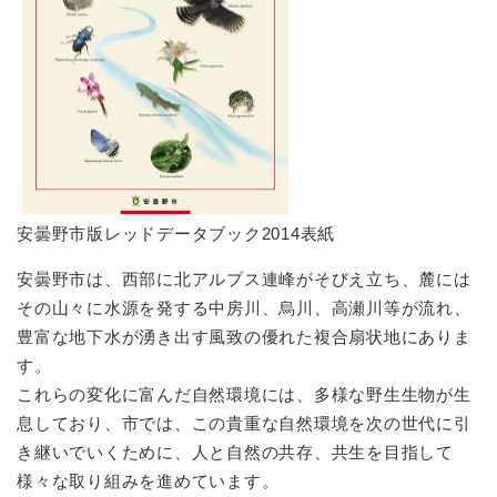
安曇野市版レッドデータブック2014表紙
安曇野市は、西部に北アルプス連峰がそびえ立ち、麓には
その山々に水源を発する中房川、烏川、高瀬川等が流れ、
豊富な地下水が湧き出す風致の優れた複合扇状地にありま
す。
これらの変化に富んだ自然環境には、多様な野生生物が生
息しており、市では、この貴重な自然環境を次の世代に引
き継いでいくために、人と自然の共存、共生を目指して
様々な取り組みを進めています。