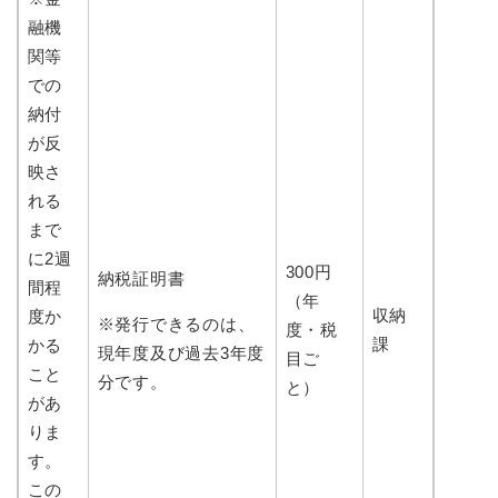
融機
関等
での
納付
が反
映さ
れる
まで
に2週
300円
納税証明書
間程
（年
収納
度か
※発行できるのは、
度・税
課
かる
現年度及び過去3年度
目ご
こと
分です。
と）
があ
りま
す。
この