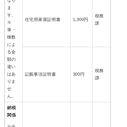
なり
ま
す。
税務
住宅用家屋証明書
1,300円
※
課
筆・
棟数
によ
る金
額の
違い
税務
はあ
記載事項証明書
300円
課
りま
せ
ん。
納税
関係
※金