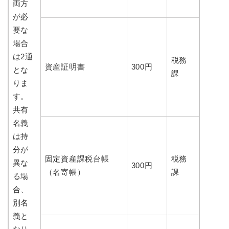
両方
が必
要な
場合
は2通
税務
資産証明書
300円
とな
課
りま
す。
共有
名義
は持
分が
固定資産課税台帳
税務
異な
300円
（名寄帳）
課
る場
合、
別名
義と