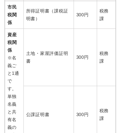
市民
所得証明書（課税証
税務
税関
300円
明書）
課
係
資産
税関
係
土地・家屋評価証明
税務
300円
※名
書
課
義ご
と1通
で
す。
単独
名義
税務
と共
公課証明書
300円
課
有名
義の