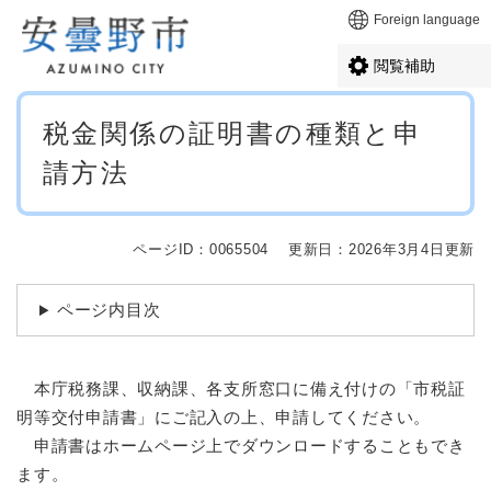
ペ
メニューを飛ばして本文へ
Foreign language
ー
ジ
閲覧補助
の
先
本
頭
税金関係の証明書の種類と申
文
で
請方法
す
。
ページID：0065504
更新日：2026年3月4日更新
ページ内目次
本庁税務課、収納課、各支所窓口に備え付けの「市税証
明等交付申請書」にご記入の上、申請してください。
申請書はホームページ上でダウンロードすることもでき
ます。