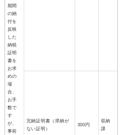
期間
の納
付を
反映
した
納税
証明
書を
お求
めの
場
合、
お手
数で
す
完納証明書（滞納が
収納
が、
300円
ない証明）
課
事前