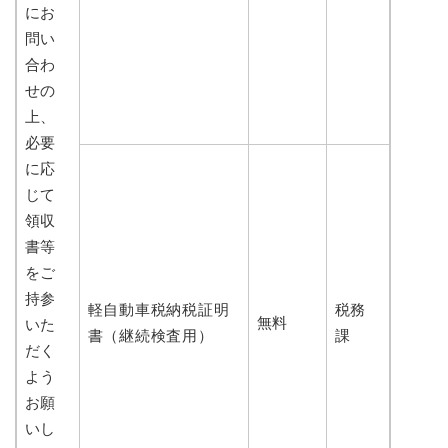
にお
問い
合わ
せの
上、
必要
に応
じて
領収
書等
をご
持参
軽自動車税納税証明
税務
無料
いた
書（継続検査用）
課
だく
よう
お願
いし