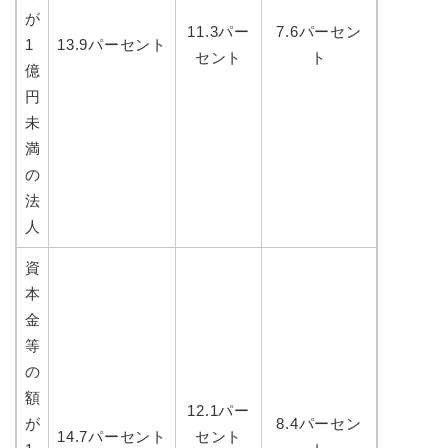
が
11.3パー
7.6パーセン
1
13.9パーセント
セント
ト
億
円
未
満
の
法
人
資
本
金
等
の
額
12.1パー
が
8.4パーセン
14.7パーセント
セント