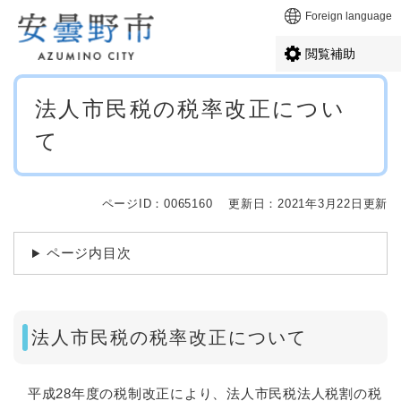
ペ
メニューを飛ばして本文へ
Foreign language
ー
ジ
閲覧補助
の
先
本
頭
法人市民税の税率改正につい
文
で
て
す
。
ページID：0065160
更新日：2021年3月22日更新
ページ内目次
法人市民税の税率改正について
平成28年度の税制改正により、法人市民税法人税割の税