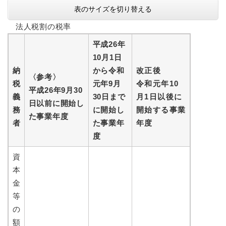
表のサイズを切り替える
法人税割の税率
平成26年
10月1日
納
から令和
改正後
〈参考〉
税
元年9月
令和元年10
平成26年9月30
義
30日まで
月1日以後に
日以前に開始し
務
に開始し
開始する事業
た事業年度
者
た事業年
年度
度
資
本
金
等
の
額