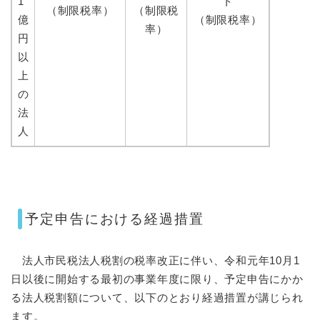
1
ト
（制限税率）
（制限税
億
（制限税率）
率）
円
以
上
の
法
人
予定申告における経過措置
法人市民税法人税割の税率改正に伴い、令和元年10月1
日以後に開始する最初の事業年度に限り、予定申告にかか
る法人税割額について、以下のとおり経過措置が講じられ
ます。