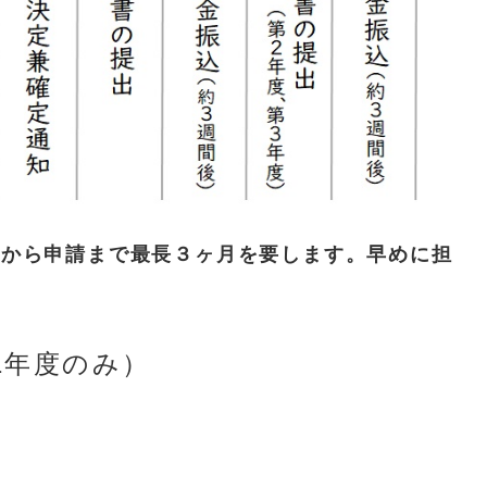
談から申請まで最長３ヶ月を要します。早めに担
1年度のみ）