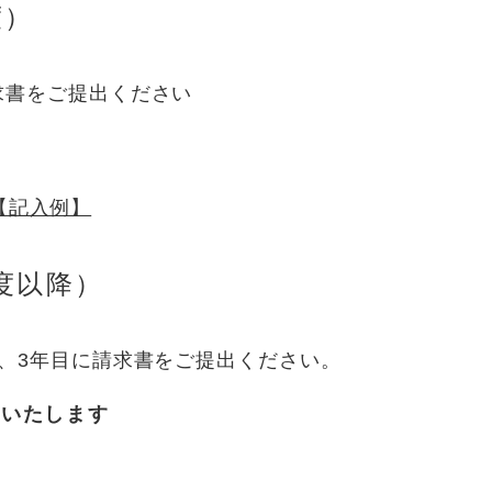
度）
求書をご提出ください
【記入例】
度以降）
、3年目に請求書をご提出ください。
内いたします