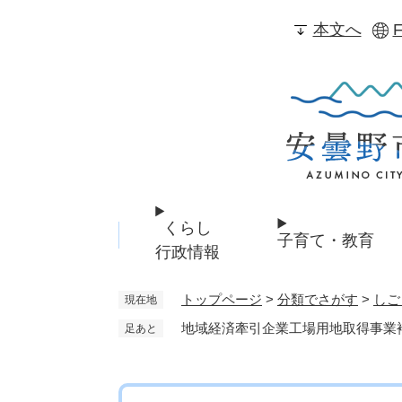
ペ
本文へ
F
ー
ジ
の
先
頭
で
す
。
くらし
子育て・教育
行政情報
トップページ
>
分類でさがす
>
しご
現在地
地域経済牽引企業工場用地取得事業
足あと
本