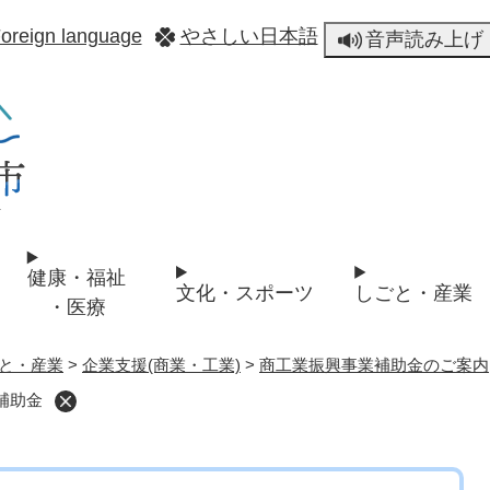
メニューを飛ばして本文へ
oreign language
やさしい日本語
音声読み上げ
健康・福祉
文化・スポーツ
しごと・産業
・医療
と・産業
>
企業支援(商業・工業)
>
商工業振興事業補助金のご案内
補助金