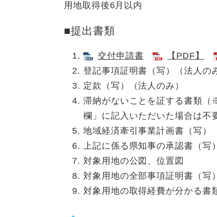
用地取得後6月以内
■提出書類
交付申請書
【PDF】
登記事項証明書（写）（法人の
定款（写）（法人のみ）
滞納がないことを証する書類（
欄」に記入いただいた場合は不
地域経済牽引事業計画書（写）
上記に係る県知事の承認書（写
対象用地の公図、位置図
対象用地の全部事項証明書（写
対象用地の取得経費が分かる書