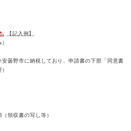
【記入例】
み）
※安曇野市に納税しており、申請書の下部「同意書
要）
）
）
類（領収書の写し等）