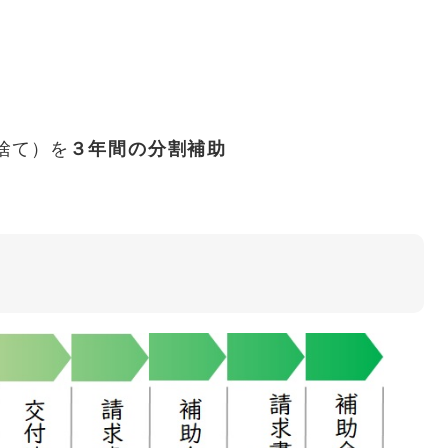
切捨て）を
３年間の分割補助