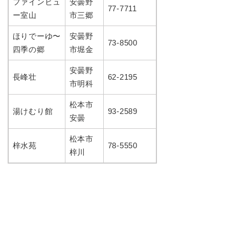
ファインビュ
安曇野
77-7711
ー室山
市三郷
ほりでーゆ〜
安曇野
73-8500
四季の郷
市堀金
安曇野
長峰壮
62-2195
市明科
松本市
湯けむり館
93-2589
安曇
松本市
梓水苑
78-5550
梓川