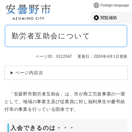
ペ
メニューを飛ばして本文へ
Foreign language
ー
ジ
閲覧補助
の
先
本
頭
勤労者互助会について
文
で
す
。
ページID：0122567
更新日：2026年4月1日更新
ページ内目次
「安曇野市勤労者互助会」は、市が商工労政事業の一環
として、地域の事業主及び従業員に対し福利厚生や慶弔給
付等の事業を行っている団体です。
入会できるのは・・・