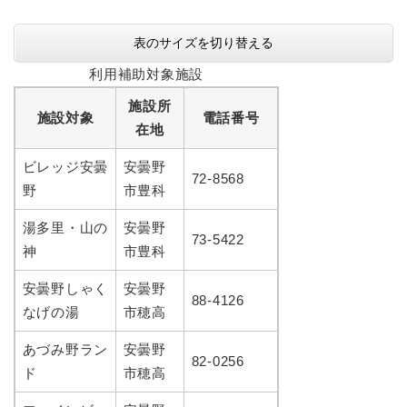
表のサイズを切り替える
利用補助対象施設
施設所
施設対象
電話番号
在地
ビレッジ安曇
安曇野
72-8568
野
市豊科
湯多里・山の
安曇野
73-5422
神
市豊科
安曇野しゃく
安曇野
88-4126
なげの湯
市穂高
あづみ野ラン
安曇野
82-0256
ド
市穂高