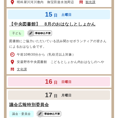
明科犀川河川敷内 御宝田遊水池周辺
観光課
15
土曜日
日
【中央図書館】 8月のおはなしとしょかん
子ども
図書館にご協力いただいている読み聞かせボランティアの皆さん
によるおはなし会です。
午前10時30分から（乳幼児以上対象）
安曇野市中央図書館 こどもとしょかん内おはなしのへや
文化課
16
日曜日
日
17
月曜日
日
議会広報特別委員会
議会・委員会