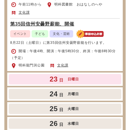
午前11時から
明科図書館 おはなしのへや
文化課
第35回信州安曇野薪能、開催
イベント
子ども
文化・芸術
8月22日（土曜日）に第35回信州安曇野薪能を行います。
開場：午後4時、開演：午後5時30分、終演：午後8時30分
（予定）
明科龍門渕公園
文化課
23
日曜日
日
24
月曜日
日
25
火曜日
日
26
水曜日
日