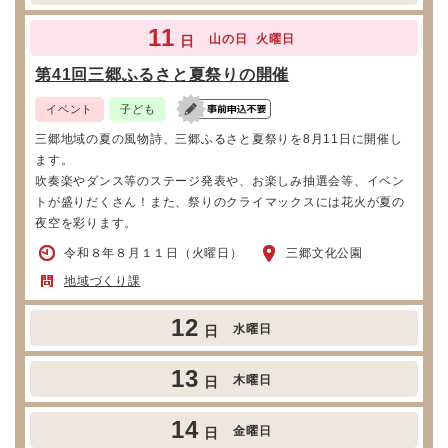
11
山の日
火曜日
日
第41回三郷ふるさと夏祭りの開催
イベント
子ども
三郷地域の夏の風物詩、三郷ふるさと夏祭りを8月11日に開催し
ます。
吹奏楽やダンス等のステージ発表や、お楽しみ抽選会等、イベン
トが盛りだくさん！また、祭りのクライマックスには花火が夏の
夜空を彩ります。
令和８年８月１１日（火曜日）
三郷文化公園
地域づくり課
12
水曜日
日
13
木曜日
日
14
金曜日
日