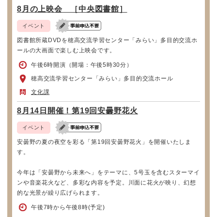
8月の上映会 ［中央図書館］
イベント
図書館所蔵DVDを穂高交流学習センター「みらい」多目的交流ホ
ールの大画面で楽しむ上映会です。
午後6時開演（開場：午後5時30分）
穂高交流学習センター「みらい」多目的交流ホール
文化課
8月14日開催！第19回安曇野花火
イベント
安曇野の夏の夜空を彩る「第19回安曇野花火」を開催いたしま
す。
今年は「安曇野から未来へ」をテーマに、5号玉を含むスターマイ
ンや音楽花火など、多彩な内容を予定。川面に花火が映り、幻想
的な光景が繰り広げられます。
午後7時から午後8時(予定)