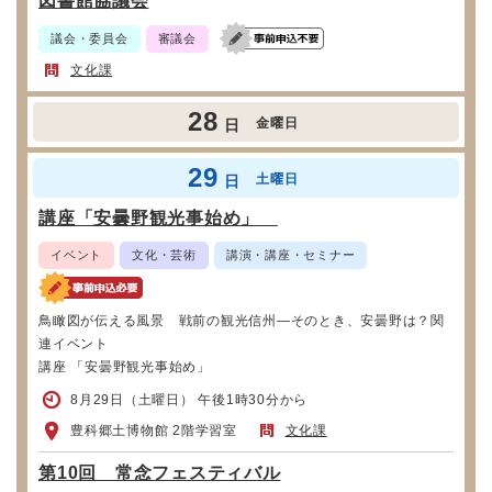
図書館協議会
議会・委員会
審議会
文化課
28
金曜日
日
29
土曜日
日
講座「安曇野観光事始め」
イベント
文化・芸術
講演・講座・セミナー
鳥瞰図が伝える風景 戦前の観光信州―そのとき、安曇野は？関
連イベント
講座 「安曇野観光事始め」
8月29日（土曜日） 午後1時30分から
豊科郷土博物館 2階学習室
文化課
第10回 常念フェスティバル