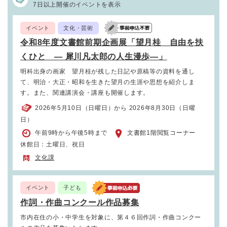
7日以上開催のイベントを表示
イベント
文化・芸術
令和8年度文書館前期企画展「望月桂 自由を扶
くひと ― 犀川凡太郎の人生漫歩―」
明科出身の画家 望月桂が残した日記や原稿等の資料を通し
て、明治・大正・昭和を生きた望月の生涯や思想を紹介しま
す。また、関連講演会・講座も開催します。
2026年5月10日（日曜日）から 2026年8月30日（日曜
日）
午前9時から午後5時まで
文書館1階閲覧コーナー
休館日：土曜日、祝日
文化課
イベント
子ども
作詞・作曲コンクール作品募集
市内在住の小・中学生を対象に、第４６回作詞・作曲コンクー