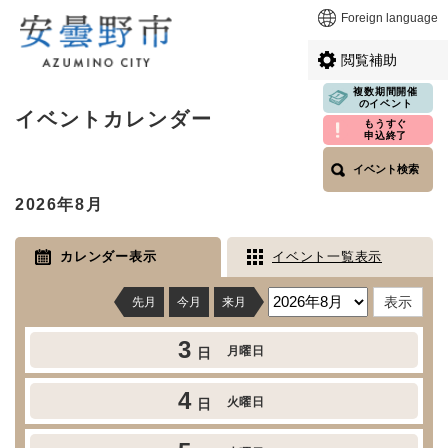
ペ
メニューを飛ばして本文へ
Foreign language
ー
ジ
閲覧補助
の
先
複数期間開催
本
のイベント
頭
イベントカレンダー
文
もうすぐ
で
申込終了
す
イベント検索
。
2026年8月
カレンダー表示
イベント一覧表示
先月
今月
来月
3
月曜日
日
4
火曜日
日