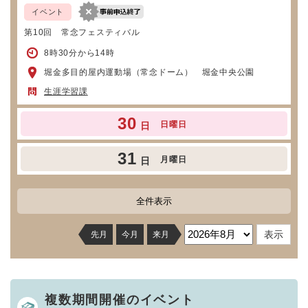
イベント
第10回 常念フェスティバル
8時30分から14時
堀金多目的屋内運動場（常念ドーム） 堀金中央公園
生涯学習課
30
日曜日
日
31
月曜日
日
全件表示
先月
今月
来月
複数期間開催のイベント