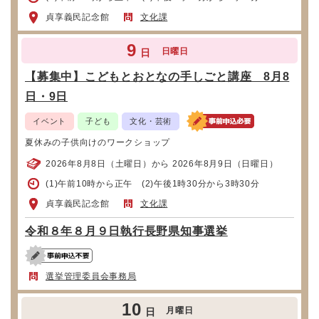
貞享義民記念館
文化課
9
日曜日
日
【募集中】こどもとおとなの手しごと講座 8月8
日・9日
イベント
子ども
文化・芸術
夏休みの子供向けのワークショップ
2026年8月8日（土曜日）から 2026年8月9日（日曜日）
(1)午前10時から正午 (2)午後1時30分から3時30分
貞享義民記念館
文化課
令和８年８月９日執行長野県知事選挙
選挙管理委員会事務局
10
月曜日
日