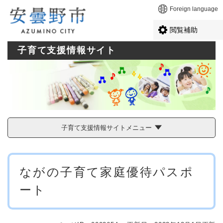
ペ
メニューを飛ばして本文へ
Foreign language
ー
ジ
閲覧補助
の
先
子育て支援情報サイト
頭
で
す
。
子育て支援情報サイトメニュー
本
ながの子育て家庭優待パスポ
文
ート