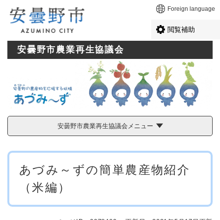
ペ
メニューを飛ばして本文へ
Foreign language
ー
ジ
閲覧補助
の
先
安曇野市農業再生協議会
頭
で
す
。
安曇野市農業再生協議会メニュー
本
あづみ～ずの簡単農産物紹介
文
（米編）