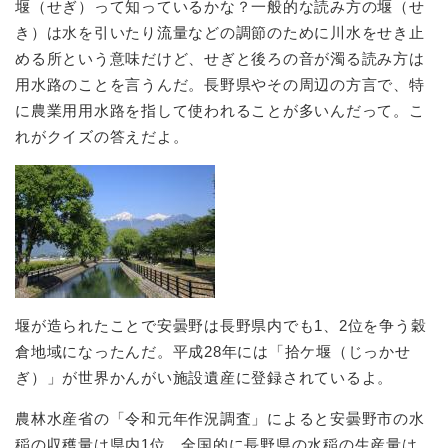
堰（せぎ）って知っているかな？一般的な読み方の堰（せ
き）は水を引いたり流量などの調節のために川水をせき止
める所という意味だけど、せぎと後ろの音が濁る読み方は
用水路のことを言うんだ。長野県やその周辺の方言で、特
に農業用用水路を指して使われることが多いんだって。こ
れがクイズの答えだよ。
堰が造られたことで安曇野は長野県内でも1、2位を争う穀
倉地域になったんだ。平成28年には「拾ケ堰（じっかせ
ぎ）」が世界かんがい施設遺産に登録されているよ。
農林水産省の「令和元年作況調査」によると安曇野市の水
稲の収穫量は県内1位。全国的に長野県の水稲の生産量は