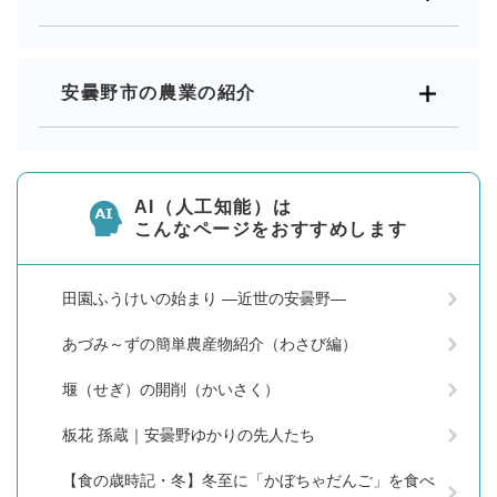
安曇野市の農業の紹介
AI（人工知能）は
こんなページをおすすめします
田園ふうけいの始まり ―近世の安曇野―
あづみ～ずの簡単農産物紹介（わさび編）
堰（せぎ）の開削（かいさく）
板花 孫蔵｜安曇野ゆかりの先人たち
【食の歳時記・冬】冬至に「かぼちゃだんご」を食べ