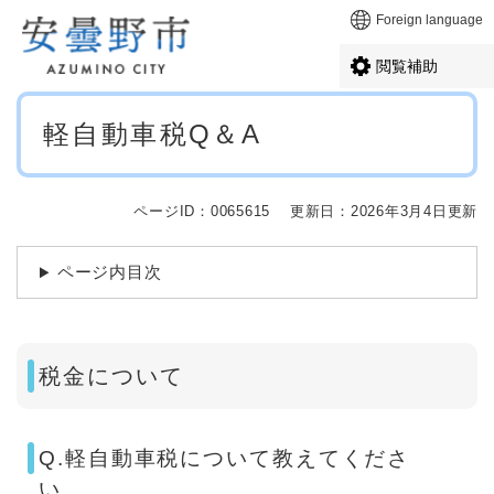
ペ
メニューを飛ばして本文へ
Foreign language
ー
ジ
閲覧補助
の
先
本
頭
軽自動車税Q＆A
文
で
す
。
ページID：0065615
更新日：2026年3月4日更新
ページ内目次
税金について
Q.軽自動車税について教えてくださ
い。