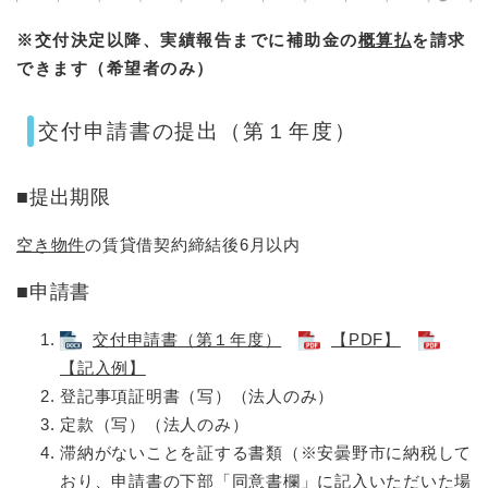
※交付決定以降、実績報告までに補助金の
概算払
を請求
できます（希望者のみ）
交付申請書の提出（第１年度）
■​提出期限
空き物件
の賃貸借契約締結後6月以内
■​申請書
交付申請書（第１年度）
【PDF】
【記入例】
登記事項証明書（写）（法人のみ）
定款（写）（法人のみ）
滞納がないことを証する書類（※安曇野市に納税して
おり、申請書の下部「同意書欄」に記入いただいた場