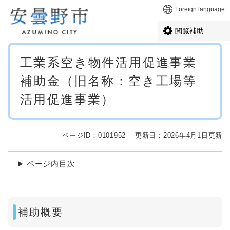
ペ
メニューを飛ばして本文へ
Foreign language
ー
ジ
閲覧補助
の
先
本
頭
工業系空き物件活用促進事業
文
で
補助金（旧名称：空き工場等
す
。
活用促進事業）
ページID：0101952
更新日：2026年4月1日更新
ページ内目次
補助概要