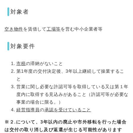
対象者
空き物件
を賃借して
工場等
を営む中小企業者等​
対象要件
市税
の滞納がないこと
第1年度の交付決定後、3年以上継続して操業するこ
と
営業に関し必要な許認可等を取得している又は第１年
度内に取得する見込みがあること（許認可等が必要な
事業の場合に限る。）
経営指導員
の
承認を受けていること
※２.について、3年以内の廃止や市外移転を行った場合
は交付の取り消し及び返還が生じる可能性があります