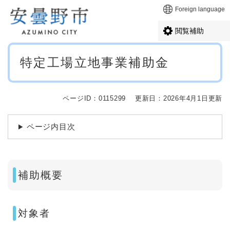
ペ
メニューを飛ばして本文へ
Foreign language
ー
ジ
閲覧補助
の
先
本
頭
特定工場立地事業補助金
文
で
す
。
ページID：0115299
更新日：2026年4月1日更新
ページ内目次
補助概要
対象者