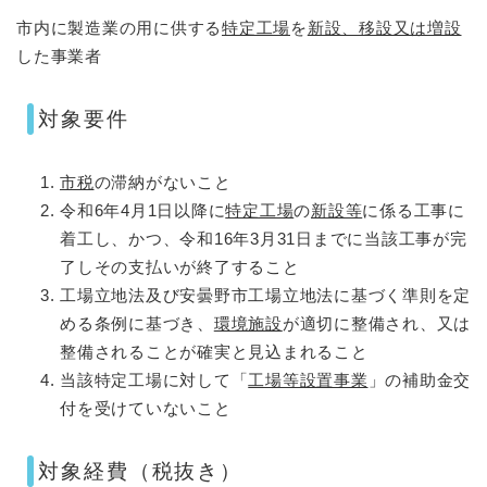
市内に製造業の用に供する
特定工場
を
新設、移設又は増設
した事業者​
対象要件
市税
の滞納がないこと
令和6年4月1日以降に
特定工場
の
新設等
に係る工事に
着工し、かつ、令和16年3月31日までに当該工事が完
了しその支払いが終了すること
工場立地法及び安曇野市工場立地法に基づく準則を定
める条例に基づき、
環境施設
が適切に整備され、又は
整備されることが確実と見込まれること
当該特定工場に対して「
工場等設置事業
」の補助金交
付を受けていないこと
対象経費（税抜き）