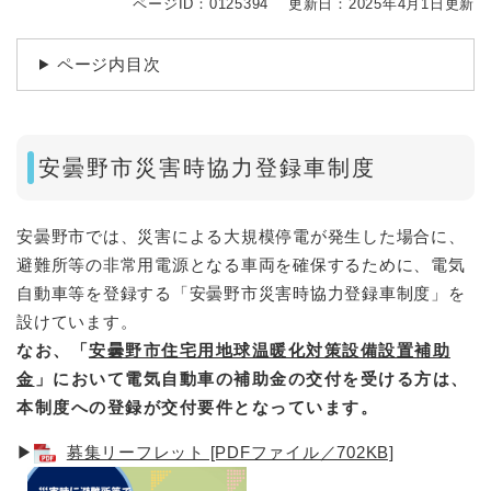
ページID：0125394
更新日：2025年4月1日更新
ページ内目次
安曇野市災害時協力登録車制度
安曇野市では、災害による大規模停電が発生した場合に、
避難所等の非常用電源となる車両を確保するために、電気
自動車等を登録する「安曇野市災害時協力登録車制度」を
設けています。
なお、「
安曇野市住宅用地球温暖化対策設備設置補助
金
」において電気自動車の補助金の交付を受ける方は、
本制度への登録が交付要件となっています。
▶
募集リーフレット [PDFファイル／702KB]