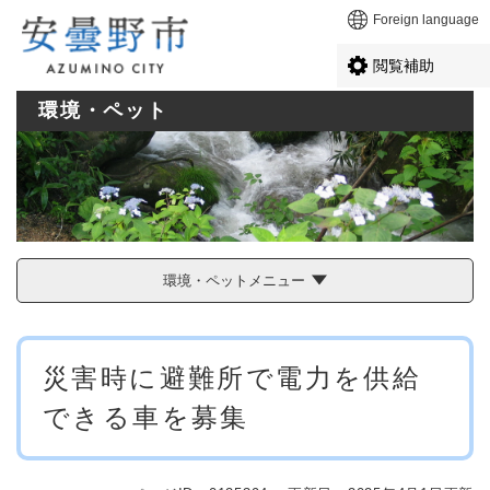
ペ
メニューを飛ばして本文へ
Foreign language
ー
ジ
閲覧補助
の
先
環境・ペット
頭
で
す
。
環境・ペットメニュー
本
災害時に避難所で電力を供給
文
できる車を募集