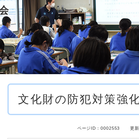
会
本
文化財の防犯対策強
文
ページID：0002553
更新