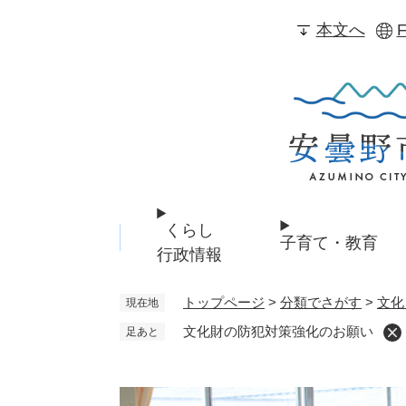
ペ
本文へ
F
ー
ジ
の
先
頭
で
す
。
くらし
子育て・教育
行政情報
トップページ
>
分類でさがす
>
文化
現在地
文化財の防犯対策強化のお願い
足あと