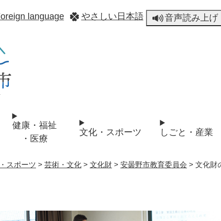
メニューを飛ばして本文へ
oreign language
やさしい日本語
音声読み上げ
健康・福祉
文化・スポーツ
しごと・産業
・医療
・スポーツ
>
芸術・文化
>
文化財
>
安曇野市教育委員会
>
文化財