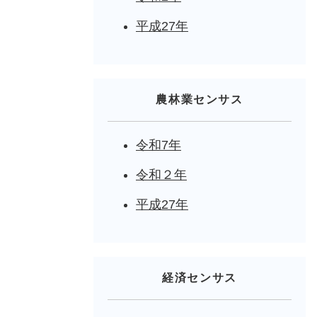
平成27年
農林業センサス
令和7年
令和２年
平成27年
経済センサス