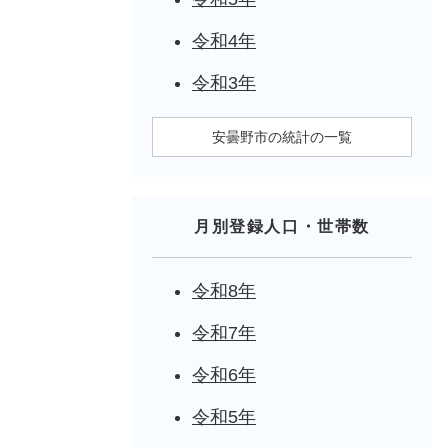
令和4年
令和3年
安曇野市の統計の一覧
月別登録人口・世帯数
令和8年
令和7年
令和6年
令和5年