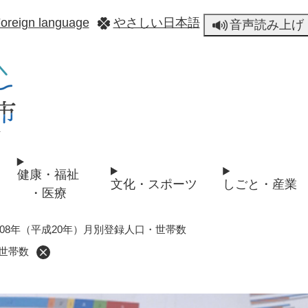
メニューを飛ばして本文へ
oreign language
やさしい日本語
音声読み上げ
健康・福祉
文化・スポーツ
しごと・産業
・医療
008年（平成20年）月別登録人口・世帯数
・世帯数