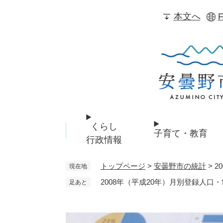
ペ
本文へ
F
ー
ジ
の
先
頭
で
す
。
くらし
子育て・教育
行政情報
トップページ
>
安曇野市の統計
>
2
現在地
2008年（平成20年）月別登録人口
足あと