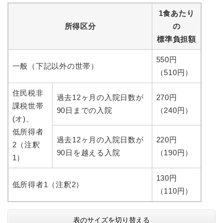
1食あたり
所得区分
の
標準負担額
550円
一般（下記以外の世帯）
（510円）
住民税非
過去12ヶ月の入院日数が
270円
課税世帯
90日までの入院
（240円）
(オ)、
低所得者
過去12ヶ月の入院日数が
220円
2（注釈
90日を越える入院
（190円）
1）
130円
低所得者1（注釈2）
（110円）
表のサイズを切り替える