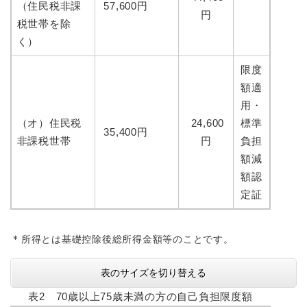
（住民税非課
57,600円
円
税世帯を除
く）
限度
額適
用・
（オ）住民税
24,600
標準
35,400円
非課税世帯
円
負担
額減
額認
定証
＊
所得とは基礎控除後総所得金額等のことです。
表のサイズを切り替える
表2 70歳以上75歳未満の方の自己負担限度額