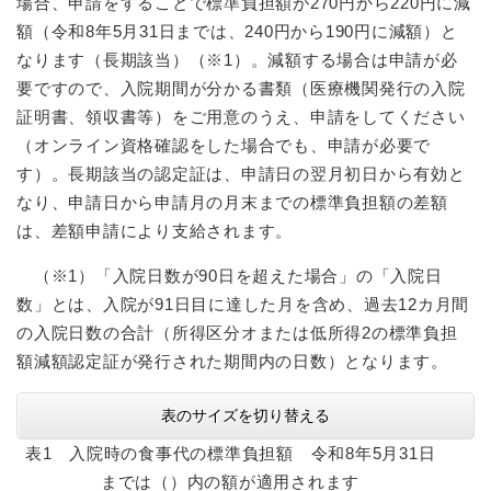
場合、申請をすることで標準負担額が270円から220円に減
額（令和8年5月31日までは、240円から190円に減額）と
なります（長期該当）（※1）。減額する場合は申請が必
要ですので、入院期間が分かる書類（医療機関発行の入院
証明書、領収書等）をご用意のうえ、申請をしてください
（オンライン資格確認をした場合でも、申請が必要で
す）。長期該当の認定証は、申請日の翌月初日から有効と
なり、申請日から申請月の月末までの標準負担額の差額
は、差額申請により支給されます。
（※1）「入院日数が90日を超えた場合」の「入院日
数」とは、入院が91日目に達した月を含め、過去12カ月間
の入院日数の合計（所得区分オまたは低所得2の標準負担
額減額認定証が発行された期間内の日数）となります。
表のサイズを切り替える
表1 入院時の食事代の標準負担額 令和8年5月31日
までは（）内の額が適用されます