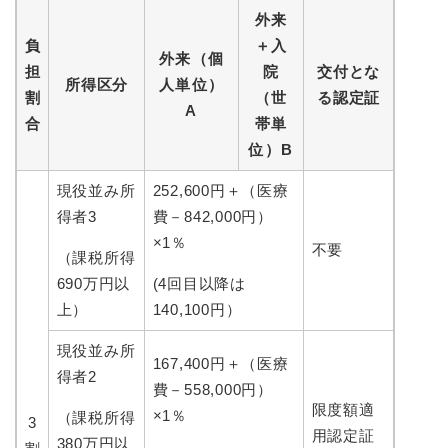
外来
負
＋入
外来（個
担
院
交付とな
所得区分
人単位）
割
（世
る認定証
A
合
帯単
位）B
現役並み所
252,600円＋（医療
得者3
費－842,000円）
×1％
不要
（課税所得
690万円以
(4回目以降は
上）
140,100円）
現役並み所
167,400円＋（医療
得者2
費－558,000円）
限度額適
×1％
（課税所得
3
用認定証
380万円以