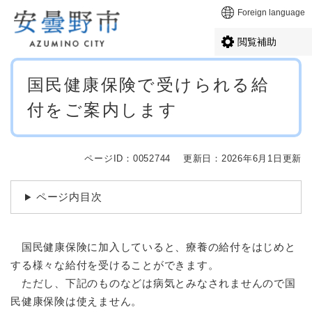
ペ
メニューを飛ばして本文へ
Foreign language
ー
ジ
閲覧補助
の
先
本
頭
国民健康保険で受けられる給
文
で
付をご案内します
す
。
ページID：0052744
更新日：2026年6月1日更新
ページ内目次
国民健康保険に加入していると、療養の給付をはじめと
する様々な給付を受けることができます。
ただし、下記のものなどは病気とみなされませんので国
民健康保険は使えません。