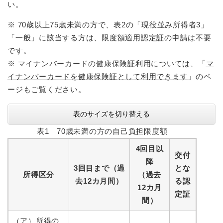
い。
※ 70歳以上75歳未満の方で、表2の「現役並み所得者3」
「一般」に該当する方は、限度額適用認定証の申請は不要
です。
※ マイナンバーカードの健康保険証利用については、「
マ
イナンバーカードを健康保険証として利用できます
」のペ
ージもご覧ください。
表のサイズを切り替える
表1 70歳未満の方の自己負担限度額
4回目以
交付
降
3回目まで（過
とな
所得区分
（過去
去12カ月間）
る認
12カ月
定証
間）
（ア）所得の