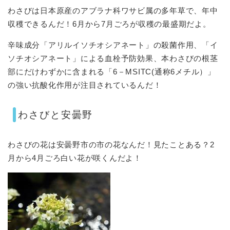
わさびは日本原産のアブラナ科ワサビ属の多年草で、年中
収穫できるんだ！6月から7月ごろが収穫の最盛期だよ。
辛味成分「アリルイソチオシアネート」の殺菌作用、「イ
ソチオシアネート」による血栓予防効果、本わさびの根茎
部にだけわずかに含まれる「6－MSITC(通称6メチル）」
の強い抗酸化作用が注目されているんだ！
わさびと安曇野
わさびの花は安曇野市の市の花なんだ！見たことある？2
月から4月ごろ白い花が咲くんだよ！