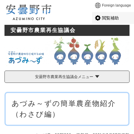
ペ
メニューを飛ばして本文へ
Foreign language
ー
ジ
閲覧補助
の
先
安曇野市農業再生協議会
頭
で
す
。
安曇野市農業再生協議会メニュー
本
あづみ～ずの簡単農産物紹介
文
（わさび編）