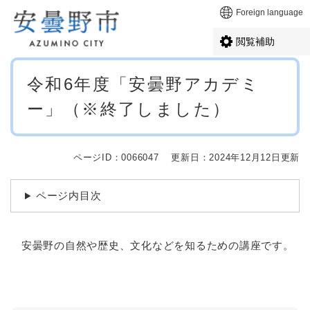
ペ
メニューを飛ばして本文へ
Foreign language
ー
ジ
閲覧補助
の
先
本
頭
令和6年度「安曇野アカデミ
文
で
ー」（※終了しました）
す
。
ページID：0066047
更新日：2024年12月12日更新
ページ内目次
安曇野の自然や歴史、文化などを知るための講座です。