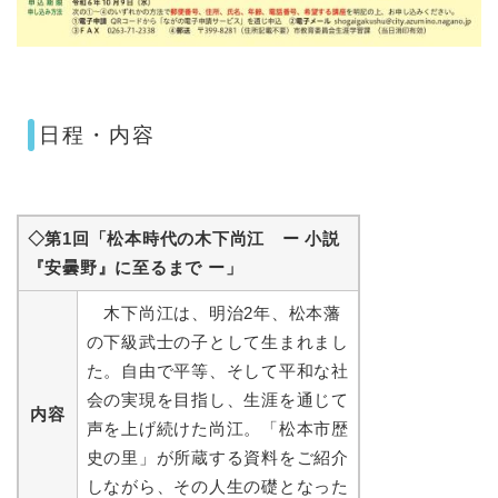
日程・内容
◇第1回「松本時代の木下尚江 ー 小説
『安曇野』に至るまで ー」
木下尚江は、明治2年、松本藩
の下級武士の子として生まれまし
た。自由で平等、そして平和な社
会の実現を目指し、生涯を通じて
内容
声を上げ続けた尚江。「松本市歴
史の里」が所蔵する資料をご紹介
しながら、その人生の礎となった