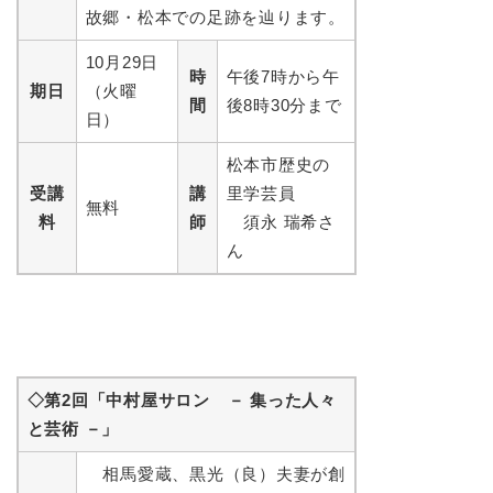
故郷・松本での足跡を辿ります。
10月29日
時
午後7時から午
期日
（火曜
間
後8時30分まで
日）
松本市歴史の
受講
講
里学芸員
無料
料
師
須永 瑞希さ
ん
◇第2回「中村屋サロン － 集った人々
と芸術 －」
相馬愛蔵、黒光（良）夫妻が創