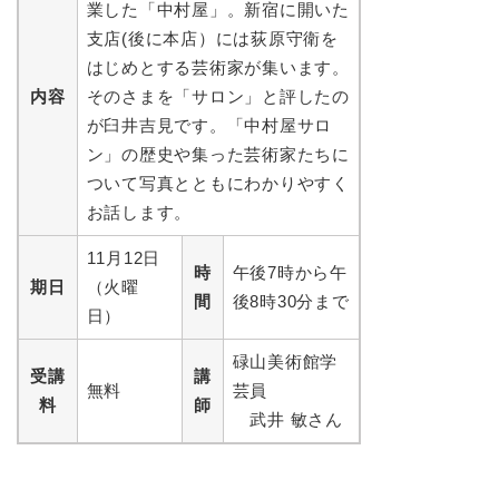
業した「中村屋」。新宿に開いた
支店(後に本店）には荻原守衛を
はじめとする芸術家が集います。
内容
そのさまを「サロン」と評したの
が臼井吉見です。「中村屋サロ
ン」の歴史や集った芸術家たちに
ついて写真とともにわかりやすく
お話します。
11月12日
時
午後7時から午
期日
（火曜
間
後8時30分まで
日）
碌山美術館学
受講
講
無料
芸員
料
師
武井 敏さん