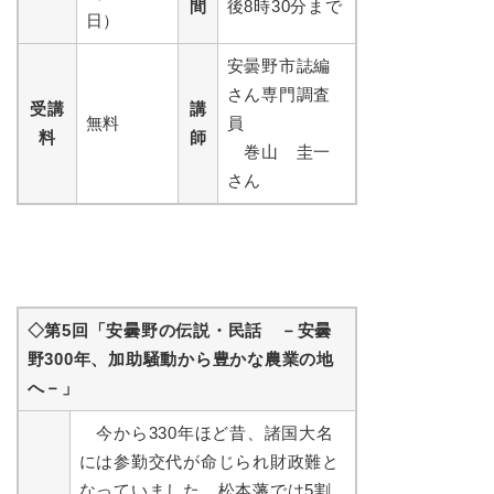
間
後8時30分まで
日）
安曇野市誌編
さん専門調査
受講
講
無料
員
料
師
巻山 圭一
さん
◇第5回「安曇野の伝説・民話 －安曇
野300年、加助騒動から豊かな農業の地
へ－」
今から330年ほど昔、諸国大名
には参勤交代が命じられ財政難と
なっていました。松本藩では5割