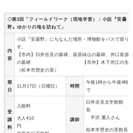
◇第3回
「フィールドワーク（現地学習）：小説『安曇
野』ゆかりの地を訪ねて」
小説『安曇野』にちなんだ場所・博物館をバスで巡り
す。
内
【市内】臼井吉見の墓碑、荻原碌山の墓碑、井口喜源
容
の墓碑 【市外】木下尚江の生
（松本市歴史の里）
期
午後1時から午後4時
11月17日（日曜日）
時間
日
で
臼井吉見文学館館
入館料
長
受
平沢 重人さん
大人410
講
講師
円
料
松本市歴史の里館長、