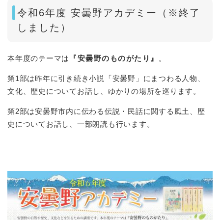
令和6年度 安曇野アカデミー（※終了
しました）
本年度のテーマは
『安曇野のものがたり』
。
第1部は昨年に引き続き小説「安曇野」にまつわる人物、
文化、歴史についてお話し、ゆかりの場所を巡ります。
第2部は安曇野市内に伝わる伝説・民話に関する風土、歴
史についてお話し、一部朗読も行います。