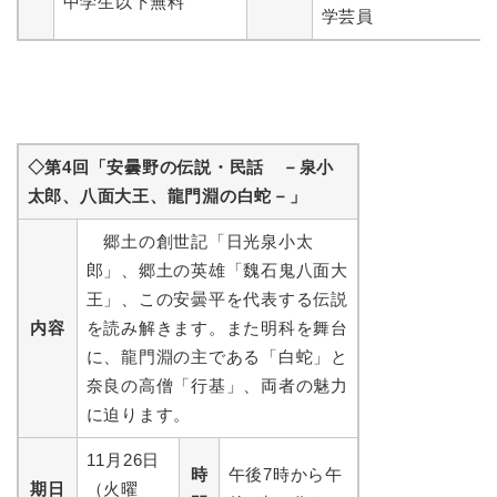
中学生以下無料
学芸員
◇第4回「安曇野の伝説・民話 －泉小
太郎、八面大王、龍門淵の白蛇－」
郷土の創世記「日光泉小太
郎」、郷土の英雄「魏石鬼八面大
王」、この安曇平を代表する伝説
内容
を読み解きます。また明科を舞台
に、龍門淵の主である「白蛇」と
奈良の高僧「行基」、両者の魅力
に迫ります。
11月26日
時
午後7時から午
期日
（火曜