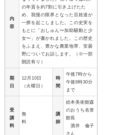
の年貢を約7割に引き上げたた
め、我慢の限界となった百姓達が
内
一揆を起こしました。この史実を
容
もとに「おしゅん〜加助騒動と少
女〜」が書かれました。この歴史
をふまえ、豊かな農業地帯、安曇
野についてお話します。（※一部
朗読有り）
午後7時から
期
12月10日
時
午後8時30分
日
（火曜日）
間
まで
絵本美術館森
受
のおうち名誉
無
講
講
館長
料
師
料
酒井 倫子
さん