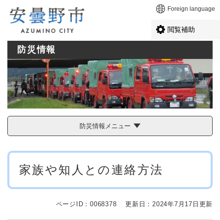
ペ
メニューを飛ばして本文へ
Foreign language
ー
ジ
閲覧補助
の
先
防災情報
頭
で
す
。
防災情報メニュー
本
家族や知人との連絡方法
文
ページID：0068378
更新日：2024年7月17日更新