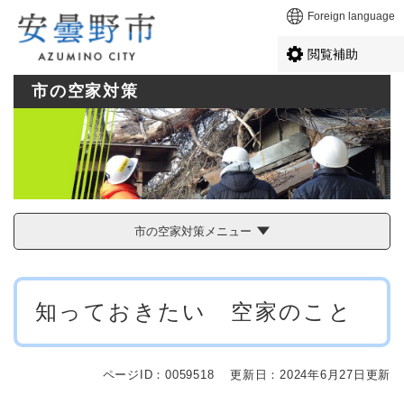
ペ
メニューを飛ばして本文へ
Foreign language
ー
ジ
閲覧補助
の
先
市の空家対策
頭
で
す
。
市の空家対策メニュー
本
知っておきたい 空家のこと
文
ページID：0059518
更新日：2024年6月27日更新