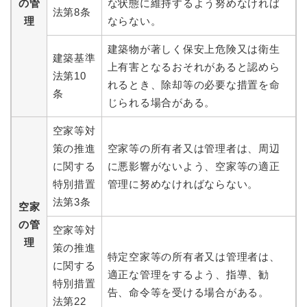
の管
な状態に維持するよう努めなければ
法第8条
理
ならない。
建築物が著しく保安上危険又は衛生
建築基準
上有害となるおそれがあると認めら
法第10
れるとき、除却等の必要な措置を命
条
じられる場合がある。
空家等対
策の推進
空家等の所有者又は管理者は、周辺
に関する
に悪影響がないよう、空家等の適正
特別措置
管理に努めなければならない。
法第3条
空家
の管
空家等対
理
策の推進
特定空家等の所有者又は管理者は、
に関する
適正な管理をするよう、指導、勧
特別措置
告、命令等を受ける場合がある。
法第22