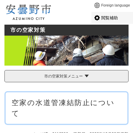
ペ
メニューを飛ばして本文へ
Foreign language
ー
ジ
閲覧補助
の
先
市の空家対策
頭
で
す
。
市の空家対策メニュー
本
空家の水道管凍結防止につい
文
て