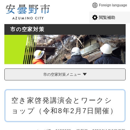
ペ
メニューを飛ばして本文へ
Foreign language
ー
ジ
閲覧補助
の
先
市の空家対策
頭
で
す
。
市の空家対策メニュー
本
空き家啓発講演会とワークシ
文
ョップ（令和8年2月7日開催）