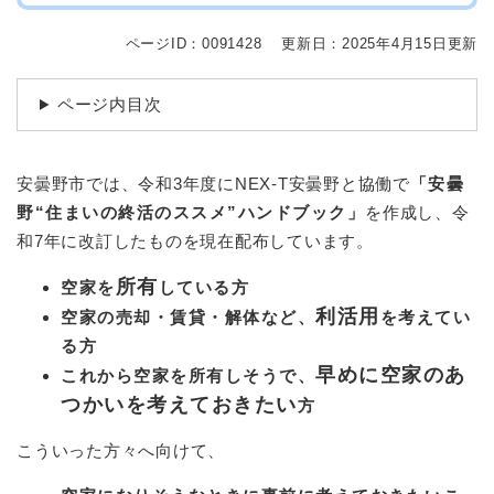
ページID：0091428
更新日：2025年4月15日更新
ページ内目次
安曇野市では、令和3年度にNEX-T安曇野と協働で
「安曇
野“住まいの終活のススメ”ハンドブック」
を作成し、令
和7年に改訂したものを現在配布しています。
所有
空家を
し
ている方
利活用
空家の売却・賃貸・解体など、
を考えてい
る方
早めに空家のあ
これから空家を所有しそうで、
つかいを考えておきたい
方
こういった方々へ向けて、