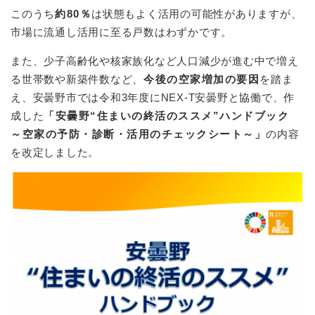
このうち
約80％
は状態もよく活用の可能性がありますが、
市場に流通し活用に至る戸数はわずかです。
また、少子高齢化や核家族化など人口減少が進む中で増え
る世帯数や新築件数など、
今後の空家増加の要因
を踏ま
え、安曇野市では令和3年度にNEX-T安曇野と協働で、作
成した
「安曇野“住まいの終活のススメ”ハンドブック
～空家の予防・診断・活用のチェックシート～」
の内容
を改定しました。