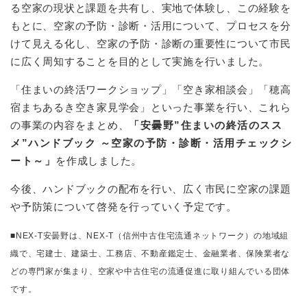
る空家の現状と課題を共有し、実地で体験し、この経験を
もとに、空家の予防・診断・活用について、プロセスを分
けて見える化し、空家の予防・診断の重要性について市民
に広く周知することを目的として実施を行いました。
「住まいの終活ワークショップ」「空き家相談会」「穂高
宿まちあるき空き家見学会」といった事業を行い、これら
の事業の内容をまとめ、
「安曇野”住まいの終活のスス
メ”ハンドブック ～空家の予防・診断・活用チェックシ
ート～」
を作成しました。
今後、ハンドブックの配布を行い、広く市民に空家の課題
や予防策について啓発を行っていく予定です。
​■NEX-T安曇野は、NEX-T（信州中古住宅流通ネットワーク）の地域組
織で、宅建士、建築士、工務店、不動産鑑定士、金融業者、保険業者な
どの専門家が集まり、空家や中古住宅の流通促進に取り組んでいる団体
です。