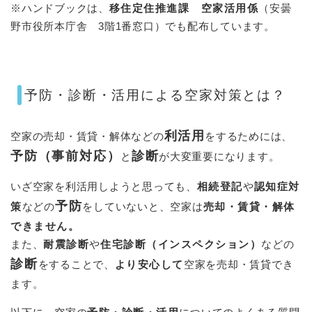
※ハンドブックは、
移住定住推進課 空家活用係
（安曇
野市役所本庁舎 3階1番窓口）でも配布しています。
予防・診断・活用による空家対策とは？
利活用
空家の売却・賃貸・解体などの
をするためには、
予防（事前対応）
診断
と
が大変重要になります。
いざ空家を利活用しようと思っても、
相続登記
や
認知症対
予防
策
などの
をしていないと、空家は
売却・賃貸・解体
できません。
また、
耐震診断
や
住宅診断（インスペクション）
などの
診断
をすることで、
より安心して
空家を売却・賃貸でき
ます。