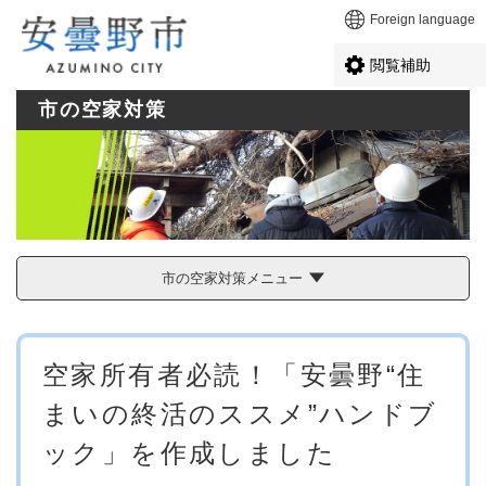
ペ
メニューを飛ばして本文へ
Foreign language
ー
ジ
閲覧補助
の
先
市の空家対策
頭
で
す
。
市の空家対策メニュー
本
空家所有者必読！「安曇野“住
文
まいの終活のススメ”ハンドブ
ック」を作成しました