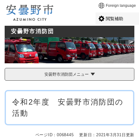
ペ
メニューを飛ばして本文へ
Foreign language
ー
ジ
閲覧補助
の
先
安曇野市消防団
頭
で
す
。
安曇野市消防団メニュー
本
令和2年度 安曇野市消防団の
文
活動
ページID：0068445
更新日：2021年3月31日更新