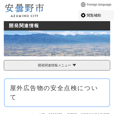
ペ
メニューを飛ばして本文へ
Foreign language
ー
ジ
閲覧補助
の
先
開発関連情報
頭
で
す
。
開発関連情報メニュー
本
屋外広告物の安全点検につい
文
て